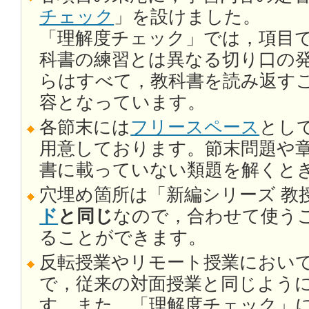
チェック
」を設けました。
「理解度チェック」では，項目
科書の練習とは異なる切り口の
らはすべて，教科書を読み返す
容となっています。
各節末には
フリースペース
とし
用意しております。節末問題や
書に載っていない類題を解くと
穴埋め箇所は「新編シリーズ 教
ド
と同じ
なので，合わせて使う
ることができます。
反転授業やリモート授業におい
で，従来の対面授業と同じよう
す。また，「理解度チェック」