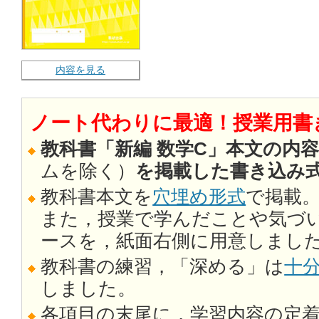
内容を見る
ノート代わりに最適！授業用書
教科書「新編 数学C」本文の内
ムを除く）
を掲載した書き込み
教科書本文を
穴埋め形式
で掲載
また，授業で学んだことや気づ
ースを，紙面右側に用意しまし
教科書の練習，「深める」は
十
しました。
各項目の末尾に，学習内容の定