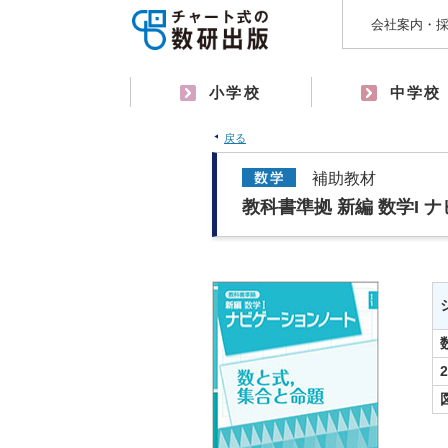
会社案内・
小学校
中学校
戻る
補助教材
教科書準拠 新編 数学I