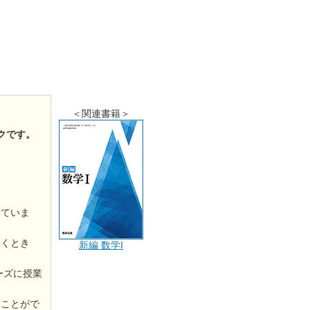
＜関連書籍＞
クです。
していま
解くとき
新編 数学I
ーズに授業
うことがで