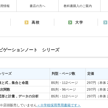
採用情報
書店の方へ
教科書購入のご案内
高校
大学
 ナビゲーションノート シリーズ
シリーズ
判型・ページ数
定価
数と式，集合と命題
B5判・112ページ
297円（本体 
2次関数
B5判・96ページ
297円（本体 
図形と計量，データの分析
B5判・112ページ
297円（本体 
※店頭販売していません
＜※学校採用専用書籍です＞