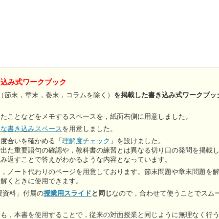
き込み式ワークブック
（節末，章末，巻末，コラムを除く）
を掲載した書き込み式ワークブッ
。
いたことなどをメモするスペースを，紙面右側に用意しました。
分な書き込みスペース
を用意しました。
着度合いを確かめる「
理解度チェック
」を設けました。
で出た重要語句の確認や，教科書の練習とは異なる切り口の発問を掲載
読み返すことで答えがわかるような内容となっています。
て，ノート代わりのページを用意しております。節末問題や章末問題を
を解くときに使用できます。
授資料」付属の
授業用スライド
と同じ
なので，合わせて使うことでスム
ても，本書を使用することで，従来の対面授業と同じように無理なく行