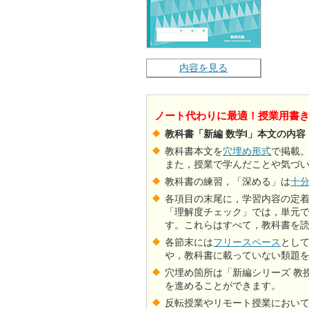
内容を見る
ノート代わりに最適！授業用書
教科書「新編 数学I」本文の内容
教科書本文を
穴埋め形式
で掲載
また，授業で学んだことや気づ
教科書の練習，「深める」は
十
各項目の末尾に，学習内容の定
「理解度チェック」では，単元
す。これらはすべて，教科書を
各節末には
フリースペース
とし
や，教科書に載っていない類題
穴埋め箇所は「新編シリーズ 教
を進めることができます。
反転授業やリモート授業におい