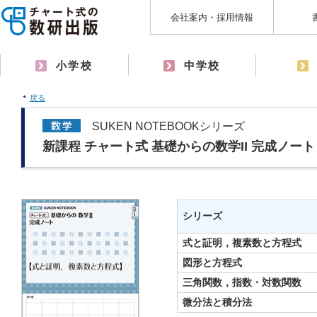
会社案内・採用情報
小学校
中学校
戻る
SUKEN NOTEBOOKシリーズ
新課程 チャート式 基礎からの数学II 完成ノー
シリーズ
式と証明，複素数と方程式
図形と方程式
三角関数，指数・対数関数
微分法と積分法