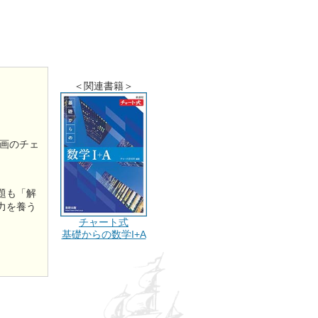
＜関連書籍＞
画のチェ
題も「解
力を養う
チャート式
基礎からの数学I+A