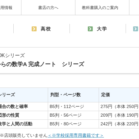
採用情報
書店の方へ
教科書購入のご案内
高校
大学
OOKシリーズ
からの数学A 完成ノート シリーズ
シリーズ
判型・ページ数
定価
場合の数と確率
B5判・112ページ
275円（本体 250
図形の性質
B5判・56ページ
209円（本体 190
数学と人間の活動
B5判・80ページ
242円（本体 220
※店頭販売していません
＜※学校採用専用書籍です＞