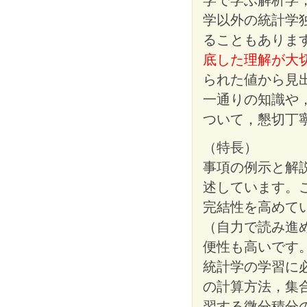
学以外の統計学
ることもありま
底した理解が大
られた値から見
一通りの知識や
ついて，懇切丁
（特長）
事項の例示と解
述しています。
完結性を高めて
（自力で読み進
便性も高いです
統計学の学習に必
の計算方法，集
習する微分積分