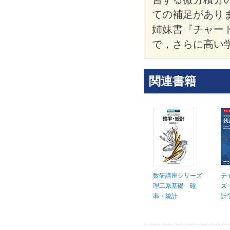
ての補足があり
姉妹書『チャー
で，さらに高い
関連書籍
数研講座シリーズ
チ
理工系基礎 確
ズ
率・統計
計