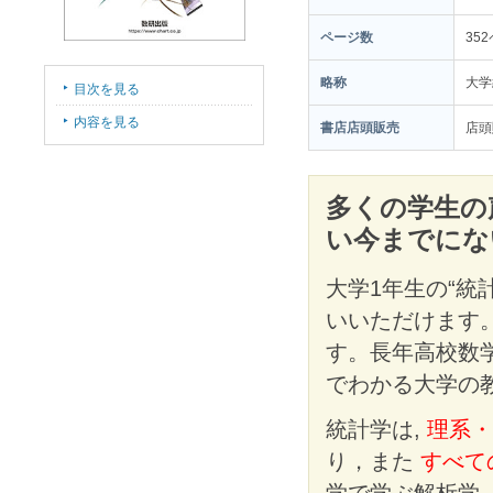
ページ数
35
略称
大学
目次を見る
内容を見る
書店店頭販売
店頭
多くの学生の
い今までにな
大学1年生の“統
いいただけます
す。長年高校数
でわかる大学の
統計学は,
理系・
り，また
すべて
学で学ぶ解析学