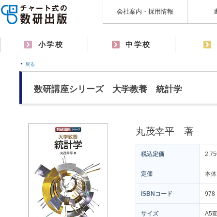
会社案内・採用情報
小学校
中学校
戻る
数研講座シリーズ 大学教養 統計学
丸茂幸平 著
税込定価
2,7
定価
本体
ISBNコード
978
サイズ
A5