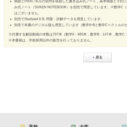
例題とPRACTICEの全問を収録した書き込み式ノート，基本例題とそれに対
み式ノート（SUKEN NOTEBOOK）を別売で用意しています。※数学
はございません。
別売でStudyaid D.B. 問題・詳解データを用意しています。
別売で本書のデジタル版も用意しています（数学II+Bと数学Cベクトルの
※付属する解説動画の本数は797本（数学II：485本，数学B：147本，数学C：
※本書籍は，学校採用以外の販売を行っておりません。
戻る
高校
大学