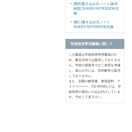
(数B)書き込み式ノート[基本
例題] SUKEN NOTEBOOK完
備
(数C)書き込み式ノート
SUKEN NOTEBOOK完備
学校採用専用書籍に関して
この書籍は学校採用専用書籍のた
め、書店店頭では販売しておりませ
ん。学校の授業等でのご使用を考慮
し、個人の方には、別売解答も販売
しておりません。
また、別冊の解答書、教授資料、テ
ストペーパー、CD-ROMなどは、学
校採用の場合にのみお付けしていま
す。予めご了承下さい。