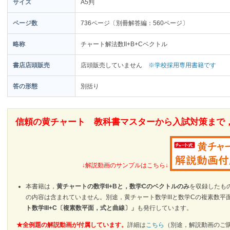
サイズ
A5判
ページ数
736ページ〔別冊解答編：560ページ〕
略称
チャート解法数II+B+Cベクトル
書店店頭販売
店頭販売していません
※学校採用専用書籍です
答の形態
別括り
信頼の黄チャート 教科書マスターから入試対策まで
↓解説動画のサンプルはこちら↓
本書籍は，
黄チャートの数学II+Bと，数学Cのベクトルのみ
を収録したも
の内容は含まれていません。別途，黄チャート数学IIIと数学Cの複素数
ト数学III+C〔複素数平面，式と曲線〕」
も発行しています。
★全例題の解説動画が付属しています。
詳細は
こちら
（別途，解説動画のご