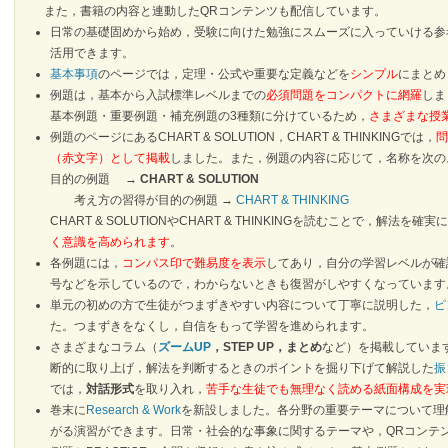
また，書籍の内容と連動したQRコンテンツも配信しています。
日常の基礎固めから始め，受験に向けた勉強にスムーズに入っていける参
活用できます。
基本事項
のページでは，定理・公式や重要な定義などを
シンプル
にまとめ
例題は，基本から入試標準レベルまでの
必須問題をコンパクトに網羅
しま
基本例題・重要例題・補充例題の3種類に分けているため，
さまざまな授
例題のページにあるCHART & SOLUTION，CHART & THINKINGでは，
問
（赤文字）として掲載
しました。また，例題の内容に応じて，名称を次
目的の例題 →
CHART & SOLUTION
考え方の習得が目的の例題 →
CHART & THINKING
CHART & SOLUTIONやCHART & THINKINGを読むことで，解法
く意識を高められます
。
各例題には，
コンパス印で難易度を表示
してあり，自分の学習レベルが確
号などを示しているので，わからないときも復習がしやすくなっています
単元の初めの方で生徒がつまずきやすい内容について丁寧に説明した，
ピ
た。つまずきをなくし，自信をもって学習を進められます。
さまざまなコラム（
ズームUP
，STEP UP，まとめ
など）を掲載していま
断的に取り上げ，解法を判断するときのポイントを掘り下げて解説した
振
では，
対話形式
を取り入れ，
苦手な生徒でも無理なく読める紙面構成を実
巻末に
Research & Work
を新設しました。各分野の重要テーマについて理
がる演習ができます。日常・社会的な事象に関するテーマや，QRコンテ