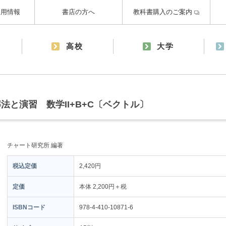
採用情報
書店の方へ
教科書購入のご案内
高校
大学
と演習 数学II+B+C〔ベクトル〕
チャート研究所 編著
税込定価
2,420円
定価
本体 2,200円＋税
ISBNコード
978-4-410-10871-6