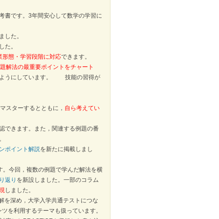
考書です。3年間安心して数学の学習に
ました。
した。
業形態・学習段階に対応
できます。
題解法の最重要ポイントをチャート
のようにしています。
技能の習得が
を確実にマスターするとともに，
自ら考えてい
認できます。また，関連する例題の番
。
ンポイント解説
を新たに掲載しまし
す。今回，複数の例題で学んだ解法を横
り返り
を新設しました。一部のコラム
現
しました。
解を深め，大学入学共通テストにつな
ンツを利用するテーマも扱っています。