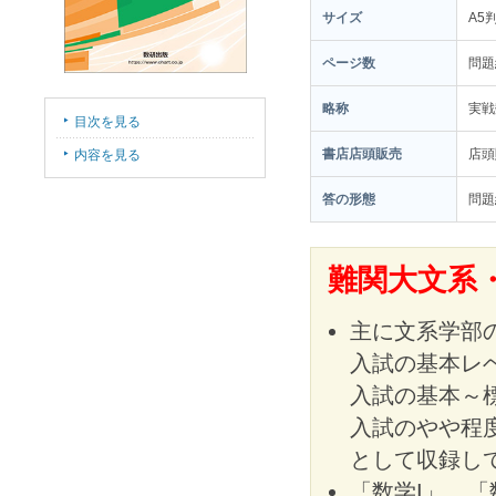
サイズ
A5
ページ数
問題
略称
実戦
目次を見る
書店店頭販売
店頭
内容を見る
答の形態
問題
難関大文系
主に文系学部
入試の基本レ
入試の基本～
入試のやや程
として収録し
「数学I」，「