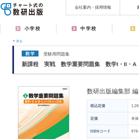
会社案内・採用情報
小学校
中学校
戻る
受験用問題集
新課程 実戦 数学重要問題集 数学I・II・
数研出版編集部 編
税込定価
1,2
定価
本体
ISBNコード
978