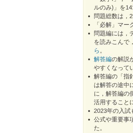
ルのみ)」を1
問題総数は，2
「必解」マー
問題編には，
を読みこんで
ら
。
解答編
の解説
やすくなって
解答編の「指
は解答の途中
に，解答編の
活用すること
2023年の入
公式や重要事
た。