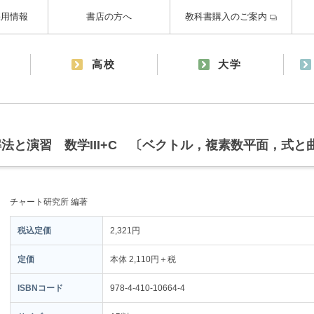
採用情報
書店の方へ
教科書購入のご案内
高校
大学
法と演習 数学III+C 〔ベクトル，複素数平面，式と
チャート研究所 編著
税込定価
2,321円
定価
本体 2,110円＋税
ISBNコード
978-4-410-10664-4