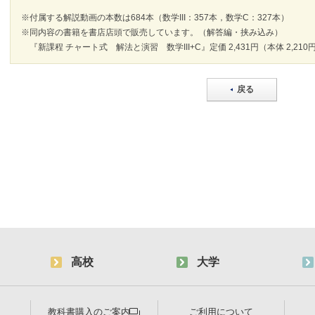
※付属する解説動画の本数は684本（数学III：357本，数学C：327本）
※同内容の書籍を書店店頭で販売しています。（解答編・挟み込み）
『新課程 チャート式 解法と演習 数学III+C』定価 2,431円（本体 2,21
戻る
高校
大学
教科書購入のご案内
ご利用について