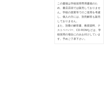
この書籍は学校採用専用書籍のた
め、書店店頭では販売しておりませ
ん。学校の授業等でのご使用を考慮
し、個人の方には、別売解答も販売
しておりません。
また、別冊の解答書、教授資料、テ
ストペーパー、CD-ROMなどは、学
校採用の場合にのみお付けしていま
す。予めご了承下さい。