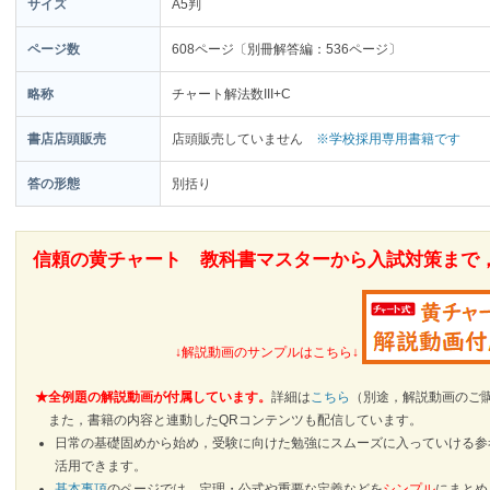
サイズ
A5判
ページ数
608ページ〔別冊解答編：536ページ〕
略称
チャート解法数III+C
書店店頭販売
店頭販売していません
※学校採用専用書籍です
答の形態
別括り
信頼の黄チャート 教科書マスターから入試対策まで
↓解説動画のサンプルはこちら↓
★全例題の解説動画が付属しています。
詳細は
こちら
（別途，解説動画のご
また，書籍の内容と連動したQRコンテンツも配信しています。
日常の基礎固めから始め，受験に向けた勉強にスムーズに入っていける参
活用できます。
基本事項
のページでは，定理・公式や重要な定義などを
シンプル
にまとめ