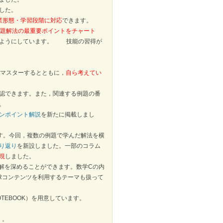
した。
業形態・学習段階に対応
できます。
題解法の最重要ポイントをチャート
のようにしています。
技能の習得が
を確実にマスターするとともに，
自ら考えてい
認できます。また，関連する例題の番
。
ンポイント解説
を新たに掲載しまし
す。今回，複数の例題で学んだ解法を横
り返り
を新設しました。一部のコラム
現
しました。
解を深めることができます。数学Cの内
Rコンテンツを利用するテーマも扱って
OTEBOOK）を用意しています。
）。