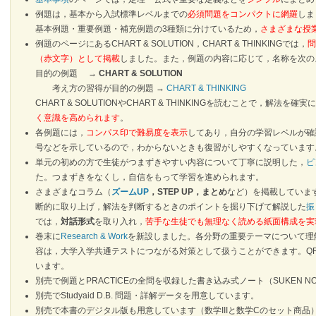
例題は，基本から入試標準レベルまでの
必須問題をコンパクトに網羅
しま
基本例題・重要例題・補充例題の3種類に分けているため，
さまざまな授
例題のページにあるCHART & SOLUTION，CHART & THINKINGでは，
問
（赤文字）として掲載
しました。また，例題の内容に応じて，名称を次
目的の例題 →
CHART & SOLUTION
考え方の習得が目的の例題 →
CHART & THINKING
CHART & SOLUTIONやCHART & THINKINGを読むことで，解法
く意識を高められます
。
各例題には，
コンパス印で難易度を表示
してあり，自分の学習レベルが確
号などを示しているので，わからないときも復習がしやすくなっています
単元の初めの方で生徒がつまずきやすい内容について丁寧に説明した，
ピ
た。つまずきをなくし，自信をもって学習を進められます。
さまざまなコラム（
ズームUP
，STEP UP，まとめ
など）を掲載していま
断的に取り上げ，解法を判断するときのポイントを掘り下げて解説した
振
では，
対話形式
を取り入れ，
苦手な生徒でも無理なく読める紙面構成を実
巻末に
Research & Work
を新設しました。各分野の重要テーマについて理
容は，大学入学共通テストにつながる対策として扱うことができます。Q
います。
別売で例題とPRACTICEの全問を収録した書き込み式ノート（SUKEN N
別売でStudyaid D.B. 問題・詳解データを用意しています。
別売で本書のデジタル版も用意しています（数学IIIと数学Cのセット商品