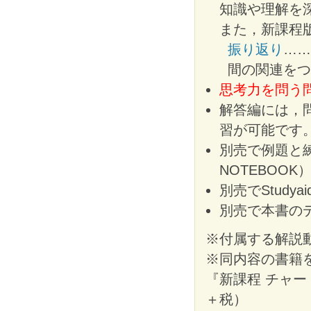
知識や理解を
また，新課程
振り返り
……
間の関連をつ
思考力を問う
解答編には，
習が可能です
別売で例題と
NOTEBOO
別売でStudy
別売で本書の
※付属する解説動
※同内容の書籍
『新課程 チャート
＋税）