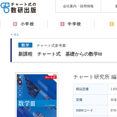
会社案内・採用情報
小学校
中学校
戻る
チャート式参考書
新課程 チャート式 基礎からの数学III
チャート研究所 編
税込定価
1,6
定価
本体
ISBNコード
978