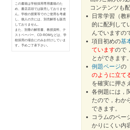
この書籍は学校採用専用書籍のた
コンテンツも
め、書店店頭では販売しておりませ
ん。学校の授業等でのご使用を考慮
日常学習（教
し、個人の方には、別売解答も販売
的に配列して
しておりません。
また、別冊の解答書、教授資料、テ
んでいますの
ストペーパー、CD-ROMなどは、学
項目初めの
基
校採用の場合にのみお付けしていま
す。予めご了承下さい。
ています
ので
とができます
例題ページ
の
のように立て
を確実に押さ
各例題には，
たので，わか
できます。
コラムのペー
かりにくい内