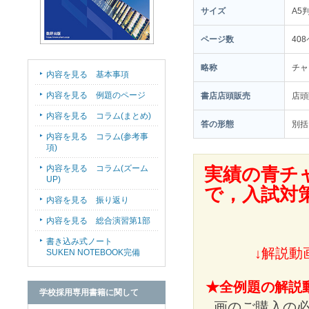
サイズ
A5
ページ数
40
略称
チャ
内容を見る 基本事項
内容を見る 例題のページ
書店店頭販売
店
内容を見る コラム(まとめ)
答の形態
別括
内容を見る コラム(参考事
項)
内容を見る コラム(ズーム
実績の青チ
UP)
で，入試対
内容を見る 振り返り
内容を見る 総合演習第1部
書き込み式ノート
↓解説動
SUKEN NOTEBOOK完備
★全例題の解説
学校採用専用書籍に関して
画のご購入の必