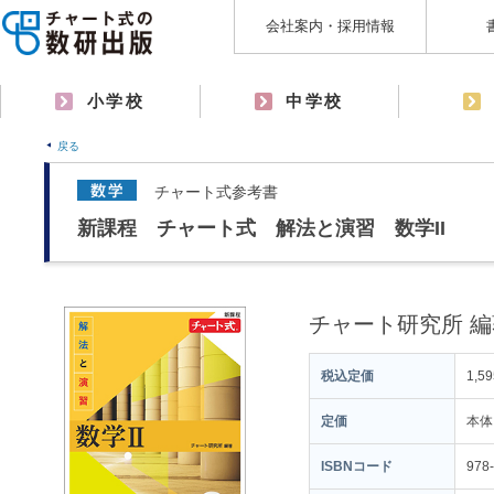
会社案内・採用情報
小学校
中学校
戻る
チャート式参考書
新課程 チャート式 解法と演習 数学II
チャート研究所 編
税込定価
1,5
定価
本体
ISBNコード
978