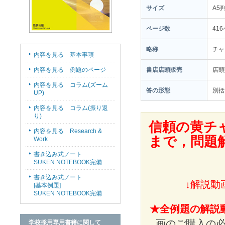
サイズ
A5
ページ数
41
略称
チャ
内容を見る 基本事項
内容を見る 例題のページ
書店店頭販売
店
内容を見る コラム(ズーム
答の形態
別括
UP)
内容を見る コラム(振り返
り)
信頼の黄チ
内容を見る Research &
まで，問題
Work
書き込み式ノート
SUKEN NOTEBOOK完備
書き込み式ノート
↓解説動
[基本例題]
SUKEN NOTEBOOK完備
★全例題の解説
画のご購入の
学校採用専用書籍に関して