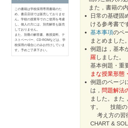
また，書籍の内
この書籍は学校採用専用書籍のた
め、書店店頭では販売しておりませ
日常の基礎固
ん。学校の授業等でのご使用を考慮
ける参考書で
し、個人の方には、別売解答も販売
しておりません。
基本事項
のペ
また、別冊の解答書、教授資料、テ
まとめました
ストペーパー、CD-ROMなどは、学
校採用の場合にのみお付けしていま
例題は，基本
す。予めご了承下さい。
羅
しました。
基本例題・重
まな授業形態
例題のページにある
は，
問題解法
ました。また
す。
技能
考え方の習
CHART & S