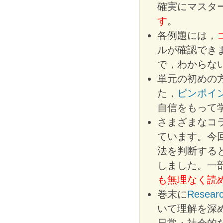
確実にマスタ
す
。
各例題には，
ルが確認でき
で，わからな
単元の初めの
た，
ピンポイ
自信をもって
さまざまなコ
ています。今
法を判断する
しました。一
も無理なく読
巻末に
Resear
いて理解を深
日常・社会的