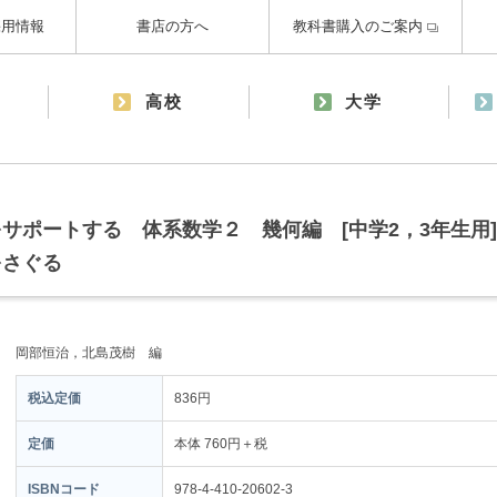
採用情報
書店の方へ
教科書購入のご案内
高校
大学
サポートする 体系数学２ 幾何編 [中学2，3年生用]
をさぐる
岡部恒治，北島茂樹 編
税込定価
836円
定価
本体 760円＋税
ISBNコード
978-4-410-20602-3