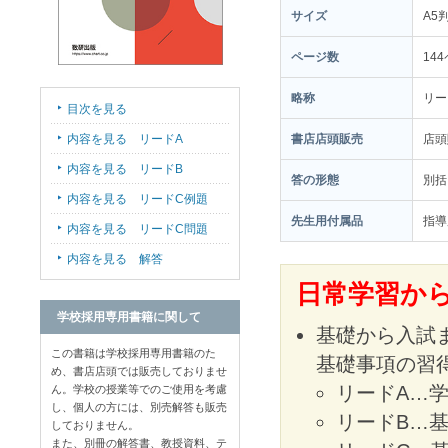
サイズ
A5
ページ数
14
略称
リー
目次を見る
内容を見る リードA
書店店頭販売
店
内容を見る リードB
答の形態
別括
内容を見る リードC例題
先生用付属品
指導
内容を見る リードC問題
内容を見る 解答
日常学習から
学校採用専用書籍に関して
基礎から入試
この書籍は学校採用専用書籍のた
基礎事項の習
め、書店店頭では販売しておりませ
リードA…
ん。学校の授業等でのご使用を考慮
し、個人の方には、別売解答も販売
リードB…
しておりません。
また、別冊の解答書、教授資料、テ