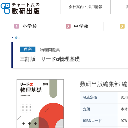
会社案内・採用情報
小学校
中学校
戻る
物理問題集
三訂版 リードα物理基礎
数研出版編集部 編
税込定価
814
定価
本体
ISBNコード
978