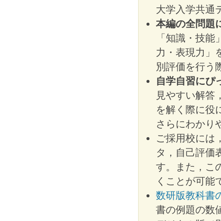
大学入学共通
本編の全問題
「知識・技能
力・表現力」
別評価を行う
自学自習にぴ
見やすい解答
を解く際に役
さらにわかり
ご採用校には，
タ，自己評価表
す。また，こ
くことが可能
数研版教科書
書の例題の数