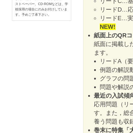
リードC…
ストペーパー、CD-ROMなどは、学
リードD…
校採用の場合にのみお付けしていま
す。予めご了承下さい。
リードE…
NEW!
紙面上のQR
紙面に掲載し
ます。
リードA（
例題の解説動
グラフの問
問題や解説
最近の入試傾
応用問題（リ
す。また，総
養う問題も収
巻末に特集「