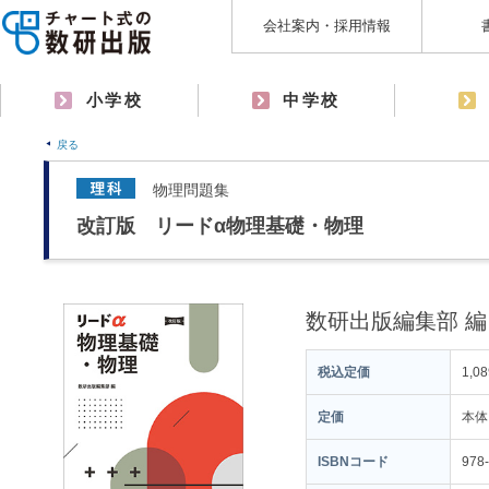
会社案内・採用情報
小学校
中学校
戻る
物理問題集
改訂版 リードα物理基礎・物理
数研出版編集部 編
税込定価
1,0
定価
本体
ISBNコード
978