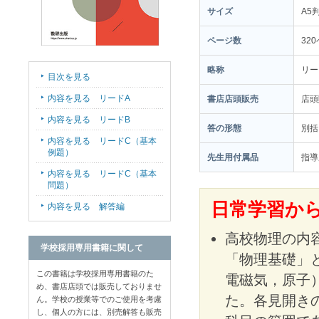
サイズ
A5
ページ数
32
略称
リー
目次を見る
内容を見る リードA
書店店頭販売
店
内容を見る リードB
答の形態
別括
内容を見る リードC（基本
例題）
先生用付属品
指導
内容を見る リードC（基本
問題）
日常学習から
内容を見る 解答編
高校物理の内
学校採用専用書籍に関して
「物理基礎」
この書籍は学校採用専用書籍のた
電磁気，原子
め、書店店頭では販売しておりませ
た。各見開き
ん。学校の授業等でのご使用を考慮
し、個人の方には、別売解答も販売