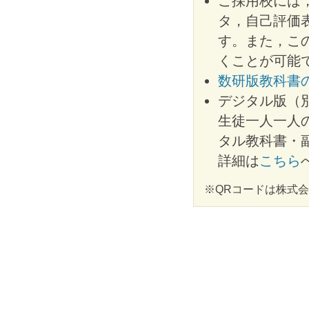
ご採用校には，
タ，自己評価表
す。また，こ
くことが可能
数研版教科書
デジタル版（
生徒一人一人
タル教科書・
詳細は
こちら
※QRコードは株式