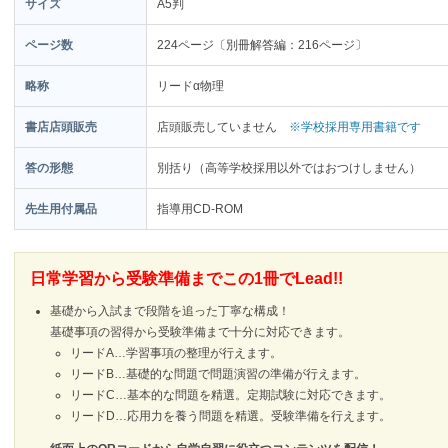
サイズ
A5判
ページ数
224ページ〔別冊解答編：216ページ〕
略称
リードα物理
書店店頭販売
店頭販売していません
※学校採用専用書籍です
答の形態
別括り（高等学校採用以外ではおつけしません）
先生用付属品
指導用CD-ROM
日常学習から受験準備までこの1冊でLead!!
基礎から入試まで段階を追った丁寧な構成！
基礎事項の習得から受験準備まで十分に対応できます。
リードA…学習事項の整理が行えます。
リードB…基礎的な問題で問題演習の準備が行えます。
リードC…基本的な問題を精選。定期試験に対応できます。
リードD…応用力を養う問題を精選。受験準備を行えます。