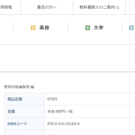
採用情報
書店の方へ
教科書購入のご案内
高校
大学
数研出版編集部 編
税込定価
979円
定価
本体 890円＋税
ISBNコード
978-4-410-26184-8