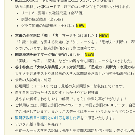
紙面上のQRコードから自学自習に役立つコンテンツを配信！
紙面に掲載したQRコードで，以下のコンテンツをご利用いただけます。
リードA（要項）の確認問題（全23個）
例題の解説動画（全75個）
グラフ問題の解説動画（全32個）
NEW!
本編の全問題に「知」「考」マークをつけました！
NEW!
「知識・技能」を要する問題には「知」マークを，「思考力・判断力・表
をつけています。観点別評価を行う際に便利です。
問題種別を表すマーク類が充実しました！
NEW!
「実験」「作図」「記述」などの内容を含む問題にマークをつけました。
巻末特集に「大学入学共通テスト対策問題」「思考力・判断力・表現力を
大学入学共通テストや新傾向の大学入試問題を意識した演習を効果的に行
最近の入試傾向に対応！
応用問題（リードD）では，最近の入試問題を一部収録しています。
自学自習にぴったりの見やすくわかりやすい解答編！
見やすい解答，わかりやすい解説で，さらに学習効率が上がります！
ご採用校には，問題と別冊のWordデータ，本冊と別冊のPDFデータ，自己評
でご用意しています。また，このデータはチャート×ラボからもダウンロ
数研版教科書の問題との対応を示した表
をご用意いたします。
デジタル版（別売）を発行！
生徒一人一人の学習の記録，先生と生徒間の課題配信・提出，デジタル教