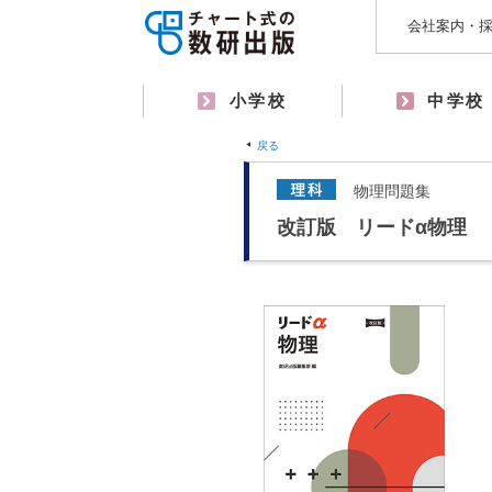
会社案内・
小学校
中学校
戻る
物理問題集
改訂版 リードα物理