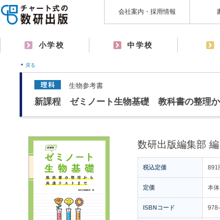
会社案内・採用情報
小学校
中学校
戻る
生物参考書
新課程 ゼミノート生物基礎 教科書の整理か
数研出版編集部 編
税込定価
891
定価
本体
ISBNコード
978