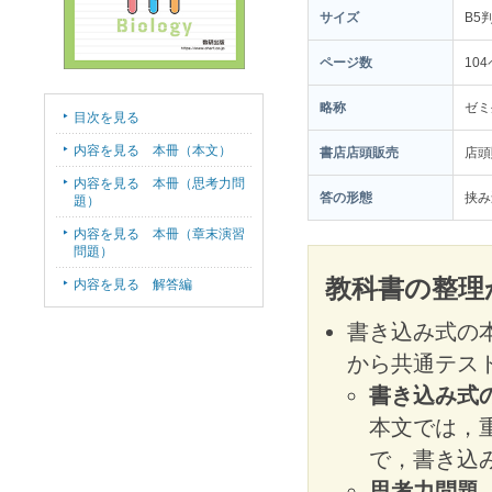
サイズ
B5
ページ数
10
略称
ゼミ
目次を見る
内容を見る 本冊（本文）
書店店頭販売
店頭
内容を見る 本冊（思考力問
答の形態
挟み
題）
内容を見る 本冊（章末演習
問題）
教科書の整理
内容を見る 解答編
書き込み式の
から共通テス
書き込み式
本文では，
で，書き込
思考力問題