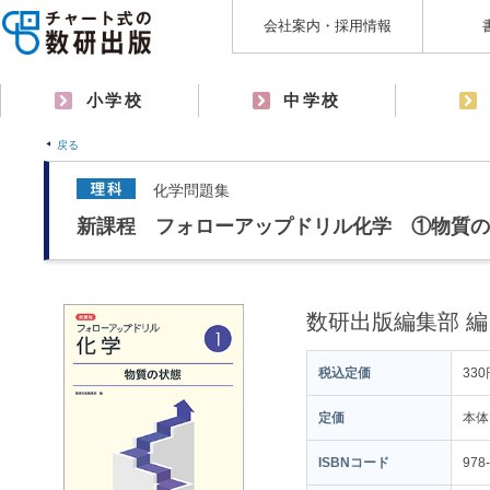
会社案内・採用情報
小学校
中学校
戻る
化学問題集
新課程 フォローアップドリル化学 ①物質の
数研出版編集部 編
税込定価
330
定価
本体
ISBNコード
978