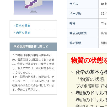
サイズ
B5
ページ数
32
略称
フォ
目次を見る
内容を見る
書店店頭販売
店
答の形態
別括
学校採用専用書籍に関して
この書籍は学校採用専用書籍のた
物質の状態
め、書店店頭では販売しておりませ
ん。学校の授業等でのご使用を考慮
し、個人の方には、別売解答も販売
化学の基本を
しておりません。
また、別冊の解答書、教授資料、テ
「物質の状態
ストペーパー、CD-ROMなどは、学
プの問題集です
校採用の場合にのみお付けしていま
す。予めご了承下さい。
巻頭のドリル
巻頭のドリル
学習をスムー