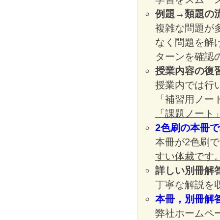
例題→類題の
複雑な問題が
なく問題を解
ターンを確認
授業内容の復
授業内では行
「補習用ノー
「課題ノート
2色刷の本冊
本冊が2色刷
すい体裁です
詳しい別冊解
丁寧な解説を
本冊，別冊解
弊社ホームペ