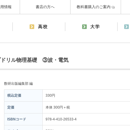
採用情報
書店の方へ
教科書購入のご案内
高校
大学
プドリル物理基礎 ③波・電気
数研出版編集部 編
税込定価
330円
定価
本体 300円＋税
ISBNコード
978-4-410-26533-4