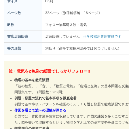
サイズ
B5判
ページ数
32ページ〔別冊解答編：16ページ〕
略称
フォロー物基礎３波・電気
書店店頭販売
店頭販売していません
※学校採用専用書籍です
答の形態
別括り（高等学校採用以外ではおつけしません）
波・電気を2色刷の紙面でしっかりフォロー!!
物理の基本を徹底演習
「波の性質」，「音」，「物質と電気」「磁場と交流」の基本問題を反復
問題集です。（問題数：262問）
例題→類題の流れで基本事項を徹底定着
例題で基本事項・パターンを確認のうえ，くり返し類題で徹底演習できま
作図を通じて波への理解が深まる
分野では，作図作業を豊富に収録しています。作図の練習を多くこなすこ
た，図を書いて理解するという，物理を学ぶ上での基本姿勢を身につけら
授業内容の復習に最適