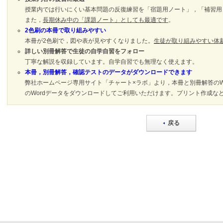
授業内では行いにくい基本問題の反復練習を「宿題用ノート」，「補習用
また，
長期休み中の「課題ノート」としても最適です
。
2色刷の本冊で取り組みやすい
本冊が2色刷で，図や表が見やすくなりました。
生徒が取り組みやすい体
詳しい別冊解答で生徒の自学自習をフォロー
丁寧な解説を収録しています。自学自習でも無理なく使えます。
本冊，別冊解答，確認テストのデータがダウンロードできます
弊社ホームページ専用サイト「チャート×ラボ」より，本冊と別冊解答のWo
のWordデータをダウンロードしてご利用いただけます。プリント作成な
戻る