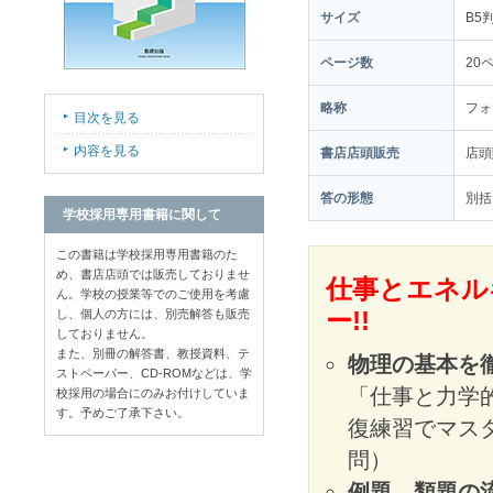
サイズ
B5
ページ数
20
略称
フォ
目次を見る
内容を見る
書店店頭販売
店
答の形態
別括
学校採用専用書籍に関して
この書籍は学校採用専用書籍のた
め、書店店頭では販売しておりませ
仕事とエネル
ん。学校の授業等でのご使用を考慮
し、個人の方には、別売解答も販売
ー!!
しておりません。
また、別冊の解答書、教授資料、テ
物理の基本を
ストペーパー、CD-ROMなどは、学
「仕事と力学
校採用の場合にのみお付けしていま
す。予めご了承下さい。
復練習でマス
問）
例題→類題の