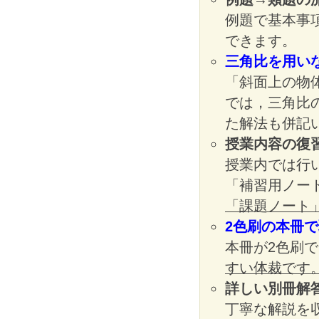
例題で基本事
できます。
三角比を用い
「斜面上の物
では，三角比
た解法も併記
授業内容の復
授業内では行
「補習用ノー
「課題ノート
2色刷の本冊
本冊が2色刷
すい体裁です
詳しい別冊解
丁寧な解説を