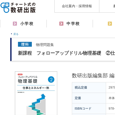
会社案内・採用情報
小学校
中学校
戻る
物理問題集
新課程 フォローアップドリル物理基礎 ②仕
数研出版編集部 編
税込定価
297
定価
本体
ISBNコード
978