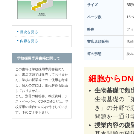
サイズ
B5
ページ数
16
略称
フォ
目次を見る
内容を見る
書店店頭販売
店
答の形態
挟み
学校採用専用書籍に関して
この書籍は学校採用専用書籍のた
め、書店店頭では販売しておりませ
細胞からD
ん。学校の授業等でのご使用を考慮
し、個人の方には、別売解答も販売
生物基礎で頻
しておりません。
また、別冊の解答書、教授資料、テ
生物基礎の「第
ストペーパー、CD-ROMなどは、学
き」の分野で
校採用の場合にのみお付けしていま
す。予めご了承下さい。
問題を一通り
授業内容の復
基本問題の確