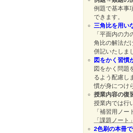
例題で基本事
できます。
三角比を用い
「平面内の力
角比の解法だ
併記いたしま
図をかく習慣
図をかく問題
るよう配慮し
慣が身につけ
授業内容の復
授業内では行
「補習用ノー
「課題ノート
2色刷の本冊