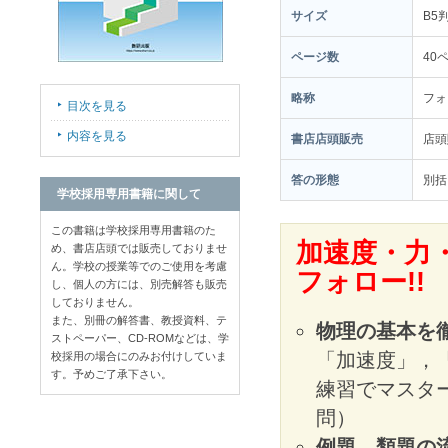
サイズ
B5
ページ数
40
略称
フォ
目次を見る
内容を見る
書店店頭販売
店
答の形態
別括
学校採用専用書籍に関して
この書籍は学校採用専用書籍のた
加速度・力
め、書店店頭では販売しておりませ
ん。学校の授業等でのご使用を考慮
フォロー!!
し、個人の方には、別売解答も販売
しておりません。
また、別冊の解答書、教授資料、テ
物理の基本を
ストペーパー、CD-ROMなどは、学
「加速度」，
校採用の場合にのみお付けしていま
す。予めご了承下さい。
練習でマスタ
問）
例題→類題の