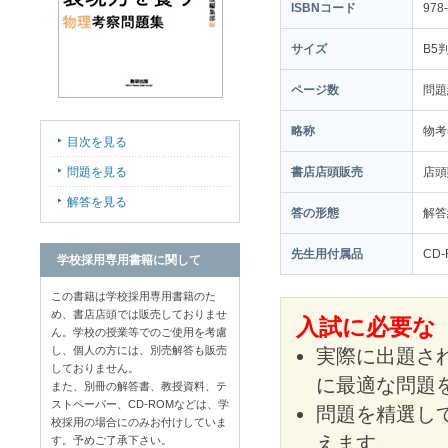
ISBNコード
978
サイズ
B5
ページ数
問題
略称
物考
目次を見る
問題を見る
書店店頭販売
店
解答を見る
答の形態
解答
先生用付属品
CD-
学校採用専用書籍に関して
この書籍は学校採用専用書籍のた
め、書店店頭では販売しておりませ
入試に必要な
ん。学校の授業等でのご使用を考慮
し、個人の方には、別売解答も販売
実際に出題さ
しておりません。
に最適な問題
また、別冊の解答書、教授資料、テ
ストペーパー、CD-ROMなどは、学
問題を精選し
校採用の場合にのみお付けしていま
えます。
す。予めご了承下さい。