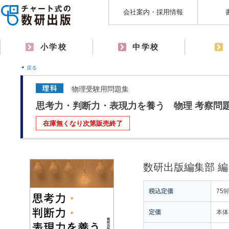
会社案内・採用情報
小学校
中学校
戻る
物理受験用問題集
思考力・判断力・表現力を養う 物理 考察問
在庫無くなり次第販売終了
数研出版編集部 編
税込定価
759
定価
本体