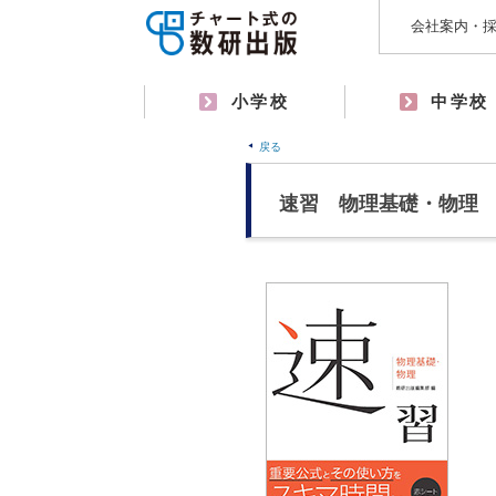
会社案内・
小学校
中学校
戻る
速習 物理基礎・物理