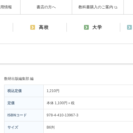
採用情報
書店の方へ
教科書購入のご案内
高校
大学
数研出版編集部 編
税込定価
1,210円
定価
本体 1,100円＋税
ISBNコード
978-4-410-13967-3
サイズ
B6判