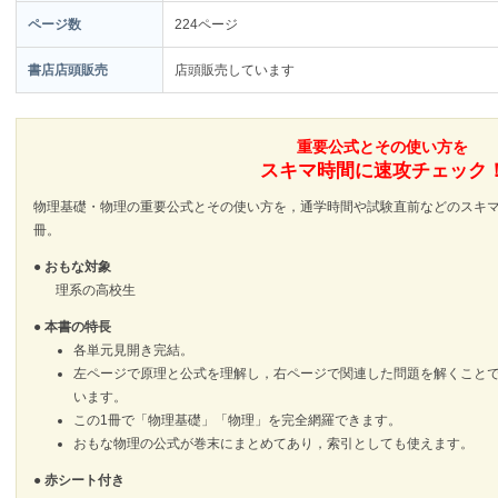
ページ数
224ページ
書店店頭販売
店頭販売しています
重要公式とその使い方を
スキマ時間に速攻チェック
物理基礎・物理の重要公式とその使い方を，通学時間や試験直前などのスキマ
冊。
● おもな対象
理系の高校生
● 本書の特長
各単元見開き完結。
左ページで原理と公式を理解し，右ページで関連した問題を解くこと
います。
この1冊で「物理基礎」「物理」を完全網羅できます。
おもな物理の公式が巻末にまとめてあり，索引としても使えます。
● 赤シート付き