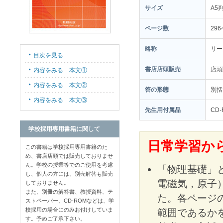
サイズ
A5
ページ数
29
略称
リー
目次を見る
書店店頭販売
店
内容をみる 本文①
内容をみる 本文②
答の形態
別括
内容をみる 本文③
先生用付属品
CD-
学校採用専用書籍に関して
日常学習から
この書籍は学校採用専用書籍のた
め、書店店頭では販売しておりませ
ん。学校の授業等でのご使用を考慮
「物理基礎」
し、個人の方には、別売解答も販売
電磁気，原子
しておりません。
また、別冊の解答書、教授資料、テ
た。各ページ
ストペーパー、CD-ROMなどは、学
校採用の場合にのみお付けしていま
範囲であるか
す。予めご了承下さい。