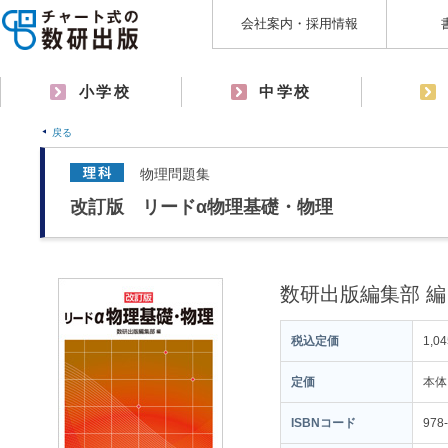
会社案内・採用情報
小学校
中学校
戻る
物理問題集
改訂版 リードα物理基礎・物理
数研出版編集部 編
税込定価
1,0
定価
本体
ISBNコード
978