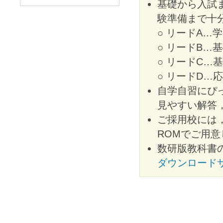
基礎から入試
験準備まで十
○ リードA…
○ リードB
○ リードC
○ リードD
自学自習にぴ
見やすい解答
ご採用校には，
ROMでご用
数研版教科書
ダウンロード