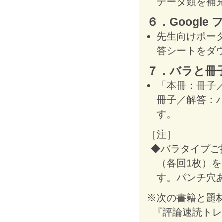
データ類を補
６．Google
先生向けポータ
答シートをダ
７．バラと冊
「本冊：冊子
冊子／解答：
す。
［注］
◆バラタイプご
（各回1枚）
す。パンチ穴
※次の書籍と題
『評論速読トレ