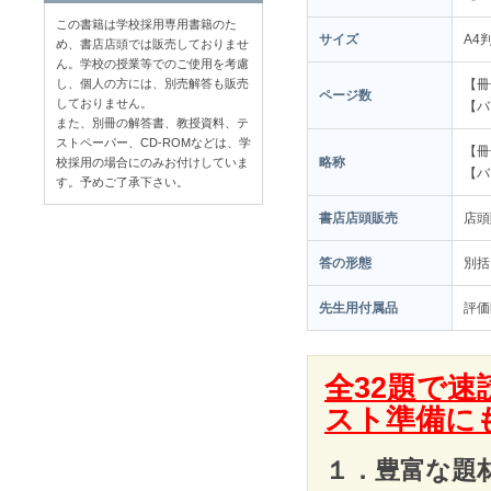
この書籍は学校採用専用書籍のた
サイズ
A4
め、書店店頭では販売しておりませ
ん。学校の授業等でのご使用を考慮
【冊
し、個人の方には、別売解答も販売
ページ数
しておりません。
【バ
また、別冊の解答書、教授資料、テ
ストペーパー、CD-ROMなどは、学
【冊
略称
校採用の場合にのみお付けしていま
【バ
す。予めご了承下さい。
書店店頭販売
店
答の形態
別括
先生用付属品
評価
全32題で
スト準備に
１．豊富な題