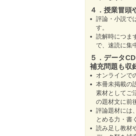
４．授業冒頭
評論・小説で
す。
読解時につま
で、速読に集
５．データCD
補充問題も収
オンラインで
本冊未掲載の
素材としてご
の題材文に前
評論題材には
とめる力・書
読み足し教材