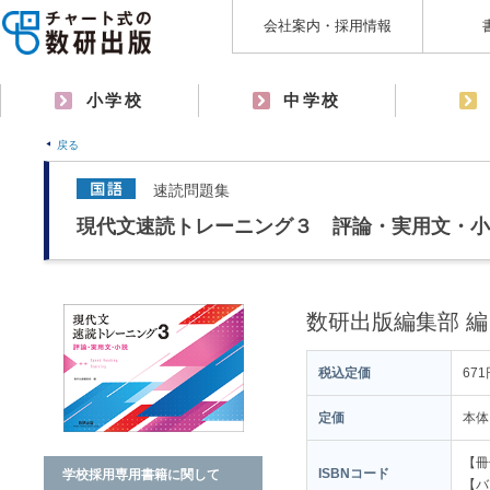
会社案内・採用情報
小学校
中学校
戻る
速読問題集
現代文速読トレーニング３ 評論・実用文・小
数研出版編集部 編
税込定価
671
定価
本体
【冊子
ISBNコード
学校採用専用書籍に関して
【バラ