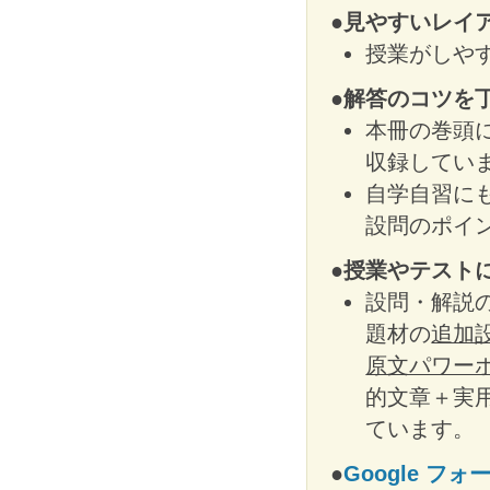
●見やすいレイ
授業がしや
●解答のコツを
本冊の巻頭
収録してい
自学自習に
設問のポイ
●授業やテスト
設問・解説
題材の
追加
原文パワー
的文章＋実
ています。
●
Google フォー