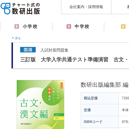
会社案内・採用情報
小学校
中学校
戻る
入試対策問題集
三訂版 大学入学共通テスト準備演習 古文・
数研出版編集部 編
税込定価
726
定価
本体
ISBNコード
978