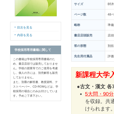
サイズ
B5
ページ数
48
略称
準備
目次を見る
内容を見る
書店店頭販売
店
答の形態
別括
学校採用専用書籍に関して
先生用付属品
評価
この書籍は学校採用専用書籍のた
め、書店店頭では販売しておりませ
ん。学校の授業等でのご使用を考慮
新課程大学
し、個人の方には、別売解答も販売
しておりません。
また、別冊の解答書、教授資料、テ
●古文・漢文 各
ストペーパー、CD-ROMなどは、学
校採用の場合にのみお付けしていま
5大問・90分
す。予めご了承下さい。
を収録。共
けられます