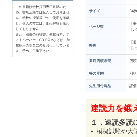
この書籍は学校採用専用書籍のた
サイズ
A4
め、書店店頭では販売しておりませ
ん。学校の授業等でのご使用を考慮
し、個人の方には、別売解答も販売
【冊
ページ数
しておりません。
【バ
また、別冊の解答書、教授資料、テ
ストペーパー、CD-ROMなどは、学
【冊
略称
校採用の場合にのみお付けしていま
【バ
す。予めご了承下さい。
書店店頭販売
店
答の形態
別括
先生用付属品
評価
速読力を鍛
１．速読多読
模擬試験や大