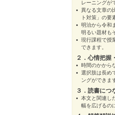
レーニングが
異なる文章の
ト対策」の要
明治から令和
明るい題材も
現行課程で授
できます。
２．心情把握
時間のかから
選択肢は長め
ングができま
３．読書につ
本文と関連し
幅を広げるの