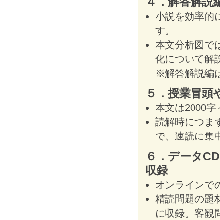
４．解答解説
小説を効率的
す。
本文分析図で
化について解
※解答解説編
５．授業冒頭
本文は2000
読解時につま
で、速読に集
６．データCD
収録
オンラインで
精読問題の題
に収録。客観