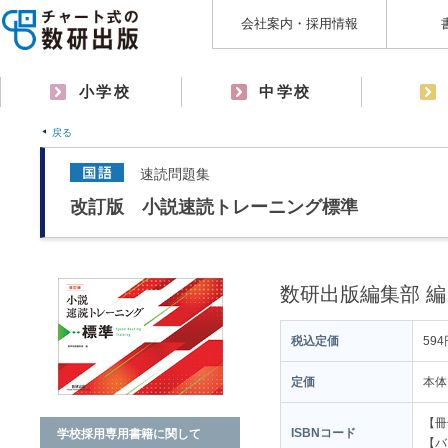
会社案内・採用情報
小学校
中学校
戻る
速読問題集
改訂版 小説速読トレーニング標準
数研出版編集部 編
税込定価
594
定価
本体
【冊子
ISBNコード
学校採用専用書籍に関して
【バラ