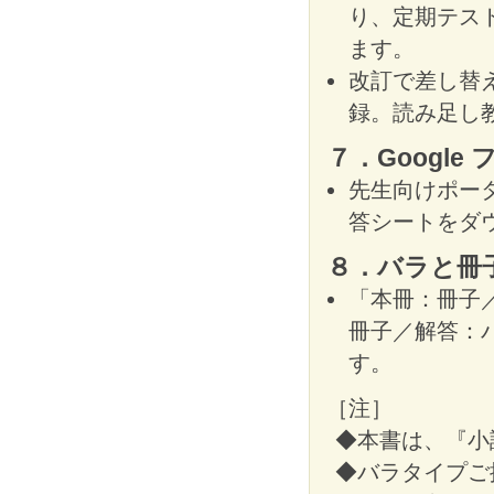
り、定期テス
ます。
改訂で差し替
録。読み足し
７．Google
先生向けポータ
答シートをダ
８．バラと冊
「本冊：冊子
冊子／解答：
す。
［注］
◆本書は、『小
◆バラタイプご