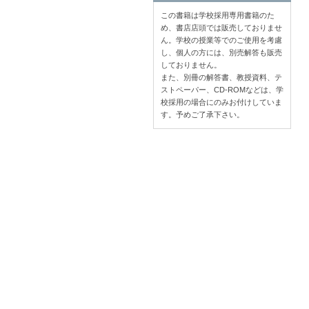
この書籍は学校採用専用書籍のた
め、書店店頭では販売しておりませ
ん。学校の授業等でのご使用を考慮
し、個人の方には、別売解答も販売
しておりません。
また、別冊の解答書、教授資料、テ
ストペーパー、CD-ROMなどは、学
校採用の場合にのみお付けしていま
す。予めご了承下さい。