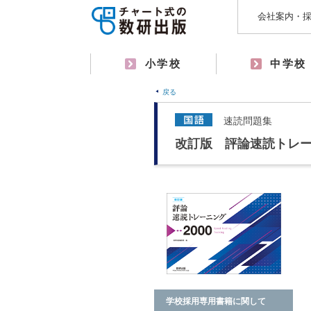
会社案内・
小学校
中学校
戻る
速読問題集
改訂版 評論速読トレーニ
学校採用専用書籍に関して