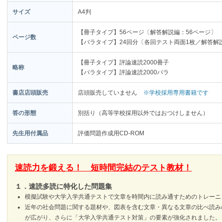
サイズ
A4判
【冊子タイプ】56ページ〔解答解説編：56ページ〕
ページ数
【バラタイプ】24回分〔各回テスト両面1枚／解答解
【冊子タイプ】評論速読2000冊子
略称
【バラタイプ】評論速読2000バラ
書店店頭販売
店頭販売していません
※学校採用専用書籍です
答の形態
別括り（高等学校採用以外ではおつけしません）
先生用付属品
評価問題作成用CD-ROM
速読力を鍛える！ 短時間完結のテスト教材！
１．速読多読に特化した問題集
模擬試験や大学入学共通テストで文章を時間内に読み通すためのトレーニ
近年の社会問題に関する題材や、図表を含む文章・異なる文章の比べ読み
が広がり、さらに「大学入学共通テスト対策」の要素が強化されました。