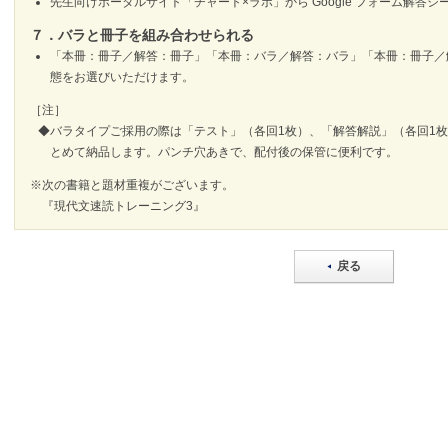
先生向けポータルサイト「チャート×ラボ」から Google フォーム解答
７．バラと冊子を組み合わせられる
「本冊：冊子／解答：冊子」「本冊：バラ／解答：バラ」「本冊：冊子／
態をお選びいただけます。
［注］
◆バラタイプご採用の際は「テスト」（各回1枚）、「解答解説」（各回1
とめて納品します。パンチ穴あきで、配付後の保管に便利です。
※次の書籍と題材重複がございます。
『現代文速読トレーニング3』
戻る