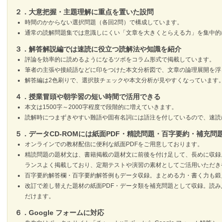
２．大意把握・主題理解に重点を置いた設問
時間のかからない選択問題（各回2問）で構成しています。
通常の読解問題集では意識しにくい「文章を大きくとらえる力」を集中的
３．解答解説編では速読に役立つ読解法や知識を紹介
評論を効率的に読めるようになるツボをコラム形式で掲載しています。
筆者の主張や接続語などに印をつけた本文分析図で、文章の論理展開を浮
解答編は2色刷りで、選択肢チェックや本文分析が見やすくなっています
４．授業冒頭や朝学習の短い時間で活用できる
本文は1500字～2000字程度で段階的に増えていきます。
読解時につまずきやすい難語や固有名詞には語注を付しているので、速読
５．データCD-ROMには紙面PDF・精読問題・百字要約・補充問
オンラインでの教材配信に便利な紙面PDFをご用意しております。
精読問題の題材文は、書籍掲載の題材文に前後を付け足して、長めに収録
ランスよく掲載しており、定期テストや演習の素材としてご活用いただき
百字要約解答欄・百字要約解答例もデータ収録。まとめる力・書く力も鍛
改訂で差し替えた題材の紙面PDF・データ類を補充問題として収録。読
だけます。
６．Google フォームに対応