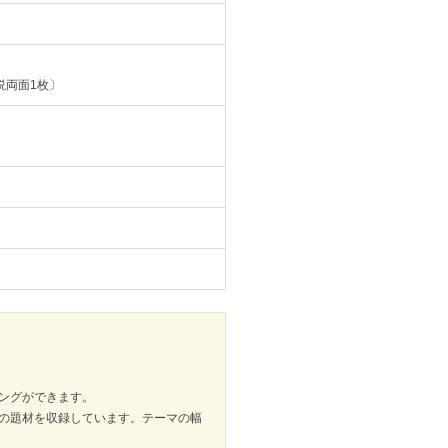
説両面1枚〕
ングができます。
の題材を収録しています。テーマの幅