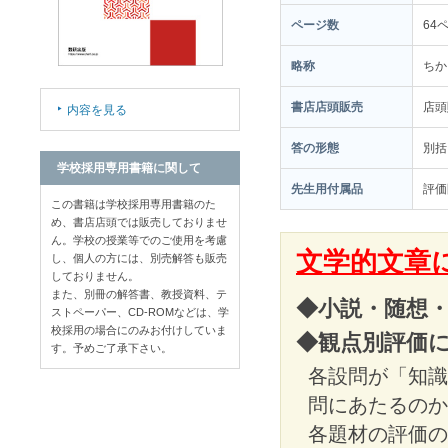
ページ数
64
略称
ちか
書店店頭販売
店
内容を見る
答の形態
別括
学校採用専用書籍に関して
先生用付属品
評価
この書籍は学校採用専用書籍のた
め、書店店頭では販売しておりませ
ん。学校の授業等でのご使用を考慮
文学的文章
し、個人の方には、別売解答も販売
しておりません。
また、別冊の解答書、教授資料、テ
◆小説・随想
ストペーパー、CD-ROMなどは、学
校採用の場合にのみお付けしていま
◆観点別評価
す。予めご了承下さい。
各設問が「知識
問にあたるのか
各題材の評価の