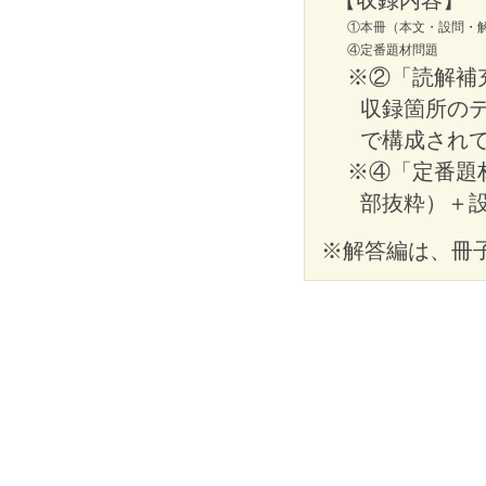
①本冊（本文・設問・
④定番題材問題
※②「読解補
収録箇所の
で構成され
※④「定番題
部抜粋）＋
※解答編は、冊