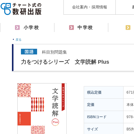
会社案内・採用情報
小学校
中学校
戻る
科目別問題集
力をつけるシリーズ 文学読解 Plus
税込定価
671
定価
本体
ISBNコード
978
サイズ
B5