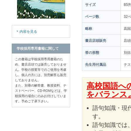
サイズ
B5
ページ数
32
略称
高国
内容を見る
書店店頭販売
店
学校採用専用書籍に関して
答の形態
別括
この書籍は学校採用専用書籍のた
先生用付属品
テス
め、書店店頭では販売しておりませ
ん。学校の授業等でのご使用を考慮
し、個人の方には、別売解答も販売
しておりません。
高校国語へ
また、別冊の解答書、教授資料、テ
ストペーパー、CD-ROMなどは、学
をバランス
校採用の場合にのみお付けしていま
す。予めご了承下さい。
語句知識・現
す。
語句知識では