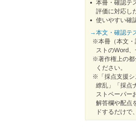
本冊・確認テ
評価に対応し
使いやすい確
→本文・確認テ
※本冊（本文・
ストのWord
※著作権上の都
ください。
※「採点支援シ
繚乱」「採点
ストペーパー
解答欄や配点
ドするだけで