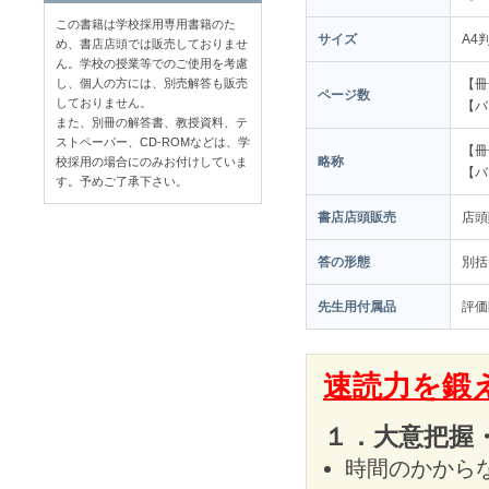
この書籍は学校採用専用書籍のた
サイズ
A4
め、書店店頭では販売しておりませ
ん。学校の授業等でのご使用を考慮
し、個人の方には、別売解答も販売
【冊
ページ数
しておりません。
【バ
また、別冊の解答書、教授資料、テ
ストペーパー、CD-ROMなどは、学
【冊
略称
校採用の場合にのみお付けしていま
【バ
す。予めご了承下さい。
書店店頭販売
店
答の形態
別括
先生用付属品
評価
速読力を鍛
１．大意把握
時間のかから