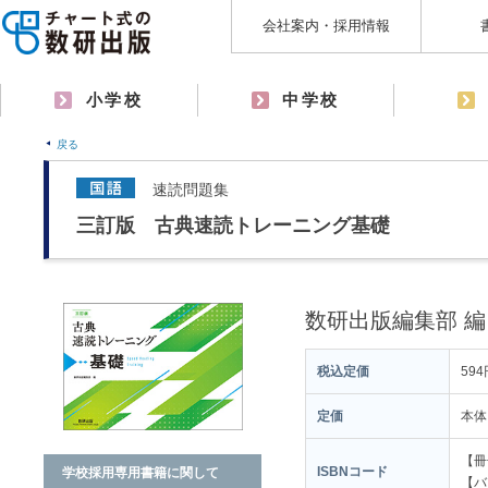
会社案内・採用情報
小学校
中学校
戻る
速読問題集
三訂版 古典速読トレーニング基礎
数研出版編集部 編
税込定価
594
定価
本体
【冊子
ISBNコード
学校採用専用書籍に関して
【バラ