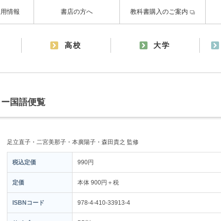
採用情報
書店の方へ
教科書購入のご案内
高校
大学
ラー国語便覧
足立直子・二宮美那子・本廣陽子・森田貴之 監修
税込定価
990円
定価
本体 900円＋税
ISBNコード
978-4-410-33913-4