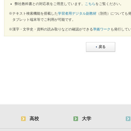
弊社教科書との対応表をご用意しています。
こちら
をご覧ください。
※テキスト検索機能を搭載した
学習者用デジタル副教材
（別売）についても
タブレット端末等でご利用が可能です。
※漢字・文学史・資料の読み取りなどの確認ができる
準拠ワーク
も発行して
戻る
高校
大学