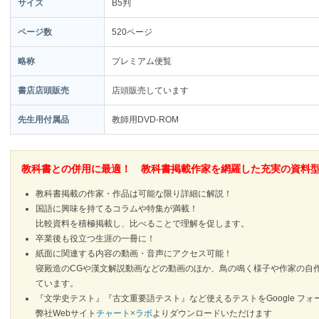
サイズ
B5判
ページ数
520ページ
略称
プレミアム便覧
書店店頭販売
店頭販売しています
先生用付属品
教師用DVD-ROM
教科書との併用に最適！ 教科書掲載作家を網羅した充実の資料
教科書掲載の作家・作品は可能な限り詳細に解説！
国語に興味を持てるコラムや特集が満載！
比較資料を積極掲載し、比べることで理解を促します。
卒業後も役立つ生涯の一冊に！
紙面に関連する内容の動画・音声にアクセス可能！
寝殿造のCGや漢文解説動画などの動画のほか、鳥の鳴く様子や作家の自
ています。
『文学史テスト』『古文重要語テスト』など使えるテストをGoogle フォ
弊社Webサイト
チャート×ラボ
よりダウンロードいただけます