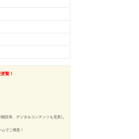
型便覧！
作朗読等、デジタルコンテンツも充実し
ームでご用意！