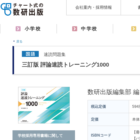
会社案内・採用情報
小学校
中学校
戻る
速読問題集
三訂版 評論速読トレーニング1000
数研出版編集部 編
税込定価
594
定価
本体
【冊子
ISBNコード
学校採用専用書籍に関して
【バラ