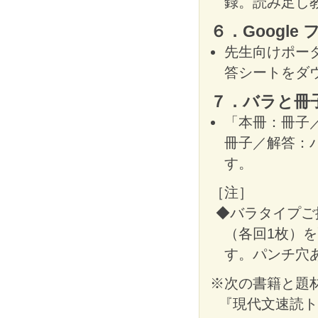
録。読み足し
６．Google
先生向けポータ
答シートをダ
７．バラと冊
「本冊：冊子
冊子／解答：
す。
［注］
◆バラタイプご
（各回1枚）
す。パンチ穴
※次の書籍と題
『現代文速読ト