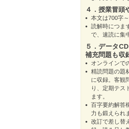
４．授業冒頭
本文は700字
読解時につま
で、速読に集
５．データCD
補充問題も収
オンラインで
精読問題の題
に収録。客観
り、定期テス
ます。
百字要約解答
力も鍛えられ
改訂で差し替