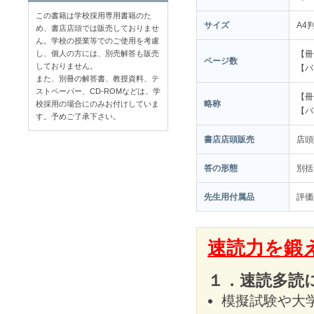
この書籍は学校採用専用書籍のた
サイズ
A4
め、書店店頭では販売しておりませ
ん。学校の授業等でのご使用を考慮
し、個人の方には、別売解答も販売
【冊
ページ数
しておりません。
【バ
また、別冊の解答書、教授資料、テ
ストペーパー、CD-ROMなどは、学
【冊
略称
校採用の場合にのみお付けしていま
【バ
す。予めご了承下さい。
書店店頭販売
店
答の形態
別括
先生用付属品
評価
速読力を鍛
１．速読多読
模擬試験や大