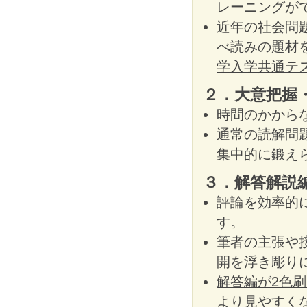
レーニングが
近年の社会問
べ読みの題材
学入学共通テ
２．大意把握
時間のかから
通常の読解問
集中的に鍛え
３．解答解説
評論を効率的
す。
筆者の主張や
開を浮き彫り
解答編が2色
より見やすく