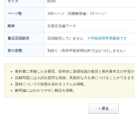
サイズ
B5判
ページ数
160ページ〔別冊解答編：72ページ〕
略称
古探古文編ワーク
書店店頭販売
店頭販売していません
※学校採用専用書籍です
答の形態
別括り（高等学校採用以外ではおつけしません）
教科書に準拠した分冊型。効率的に基礎知識の復習と教科書本文の学習が
読解問題には入試出題問も採録。実践的な力を身につけることができます
題材についての知識を深めるコラムを掲載。
解答編にはわかりやすい解説を掲載。
戻る