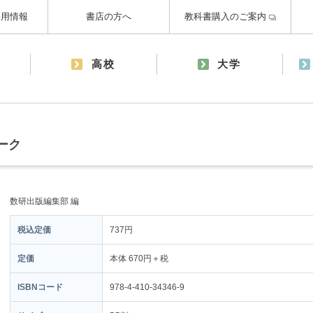
採用情報
書店の方へ
教科書購入のご案内
高校
大学
ーク
数研出版編集部 編
税込定価
737円
定価
本体 670円＋税
ISBNコード
978-4-410-34346-9