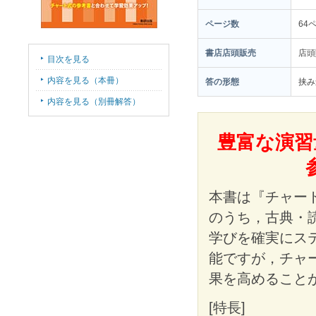
ページ数
64
書店店頭販売
店頭
目次を見る
内容を見る（本冊）
答の形態
挟み
内容を見る（別冊解答）
豊富な演習
本書は『チャー
のうち，古典・
学びを確実にス
能ですが，チャ
果を高めること
[特長]