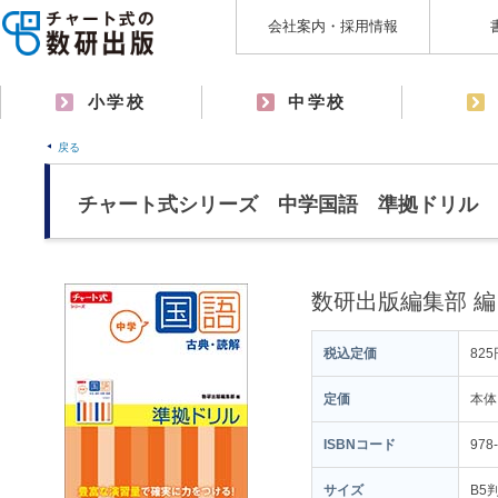
会社案内・採用情報
小学校
中学校
戻る
チャート式シリーズ 中学国語 準拠ドリル 
数研出版編集部 編
税込定価
825
定価
本体
ISBNコード
978
サイズ
B5