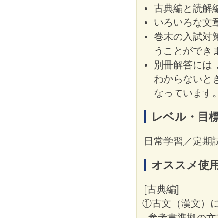
古典編と読解
いろいろな文
巻末の入試対
うことができ
別冊解答には
わからないと
なっています
レベル・目
日常学習／定期
オススメ使
[古典編]
①古文（漢文）
参考書準拠の文