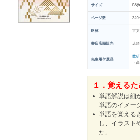
サイズ
B6
ページ数
24
略称
古文
書店店頭販売
店頭
数研
先生用付属品
（高
１．覚えるた
単語解説は細
単語のイメー
単語を覚える
し、イラスト
た。