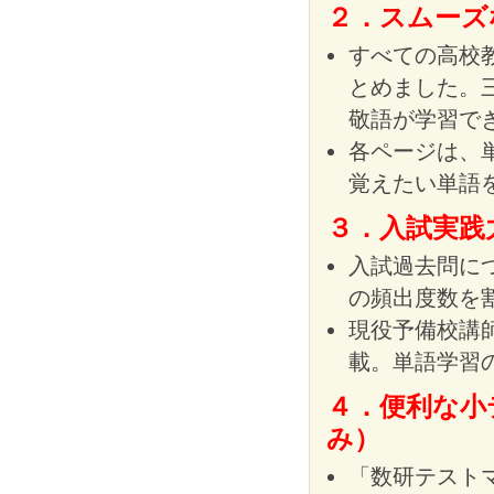
２．スムーズ
すべての高校
とめました。
敬語が学習で
各ページは、
覚えたい単語
３．入試実践
入試過去問につ
の頻出度数を
現役予備校講
載。単語学習
４．便利な小
み）
「数研テスト