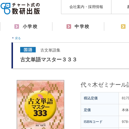
会社案内・採用情報
小学校
中学校
戻る
古文単語集
古文単語マスター３３３
代々木ゼミナール
税込定価
817
定価
本体
ISBNコード
978