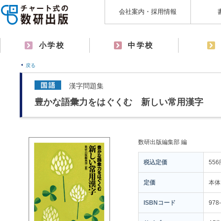
会社案内・採用情報
小学校
中学校
戻る
漢字問題集
豊かな語彙力をはぐくむ 新しい常用漢字
数研出版編集部 編
税込定価
556
定価
本体
ISBNコード
978