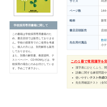
サイズ
A5
ページ数
14
略称
新常
学校採用専用書籍に関して
書店店頭販売
店
この書籍は学校採用専用書籍のた
め、書店店頭では販売しておりませ
数研
先生用付属品
ん。学校の授業等でのご使用を考慮
小テ
し、個人の方には、別売解答も販売
しておりません。
また、別冊の解答書、教授資料、テ
ストペーパー、CD-ROMなどは、学
この１冊で常用漢字を
校採用の場合にのみお付けしていま
漢字表にひとくふう。間
す。予めご了承下さい。
語彙に関する練習問題や
使いやすい
テスト作成CD
先生用確認テスト（全5