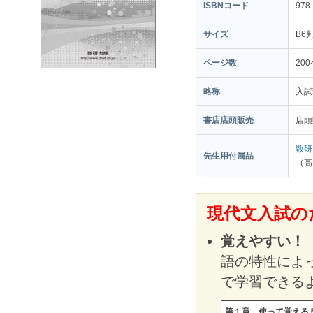
ISBNコード
978
サイズ
B6
ページ数
20
略称
入試
書店店頭販売
店頭
数研
先生用付属品
（高
現代文入試の
覚えやすい！
語の特性によ
で学習できる
第１章 使って覚える