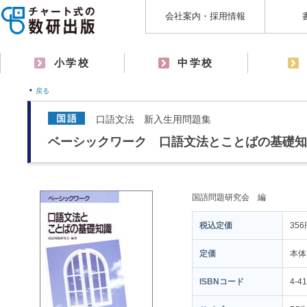
会社案内・採用情報
小学校
中学校
戻る
口語文法 新入生用問題集
ベーシックワーク 口語文法とことばの基礎知
国語問題研究会 編
税込定価
356
定価
本体
ISBNコード
4-4