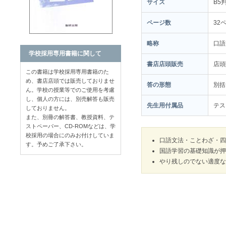
サイズ
B5
ページ数
32
略称
口語
学校採用専用書籍に関して
書店店頭販売
店
この書籍は学校採用専用書籍のた
め、書店店頭では販売しておりませ
答の形態
別括
ん。学校の授業等でのご使用を考慮
し、個人の方には、別売解答も販売
先生用付属品
テス
しておりません。
また、別冊の解答書、教授資料、テ
ストペーパー、CD-ROMなどは、学
校採用の場合にのみお付けしていま
口語文法・ことわざ・四
す。予めご了承下さい。
国語学習の基礎知識が押
やり残しのでない適度な