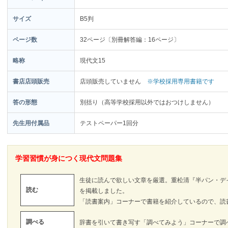
サイズ
B5判
ページ数
32ページ〔別冊解答編：16ページ〕
略称
現代文15
書店店頭販売
店頭販売していません
※学校採用専用書籍です
答の形態
別括り（高等学校採用以外ではおつけしません）
先生用付属品
テストペーパー1回分
学習習慣が身につく現代文問題集
生徒に読んで欲しい文章を厳選。重松清『半パン・デ
読む
を掲載しました。
「読書案内」コーナーで書籍を紹介しているので、読
調べる
辞書を引いて書き写す「調べてみよう」コーナーで調