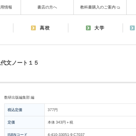
採用情報
書店の方へ
教科書購入のご案内
高校
大学
現代文ノート１５
数研出版編集部 編
税込定価
377円
定価
本体 343円＋税
ISBNコード
4-410-33051-9 C7037