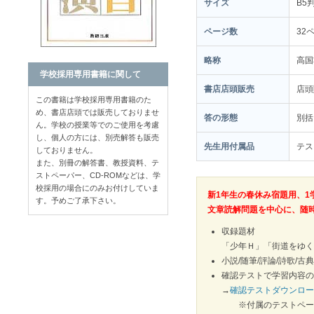
サイズ
B5
ページ数
32
略称
高国
学校採用専用書籍に関して
書店店頭販売
店
この書籍は学校採用専用書籍のた
め、書店店頭では販売しておりませ
答の形態
別括
ん。学校の授業等でのご使用を考慮
し、個人の方には、別売解答も販売
先生用付属品
テス
しておりません。
また、別冊の解答書、教授資料、テ
ストペーパー、CD-ROMなどは、学
校採用の場合にのみお付けしていま
新1年生の春休み宿題用、1
す。予めご了承下さい。
文章読解問題を中心に、随
収録題材
「少年Ｈ」「街道をゆく
小説/随筆/評論/詩歌/
確認テストで学習内容の
→
確認テストダウンロー
※付属のテストペー