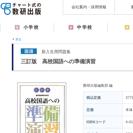
会社案内・採用情報
小学校
中学校
戻る
新入生用問題集
三訂版 高校国語への準備演習
数研出版編集部 編
税込定価
377
定価
本体
ISBNコード
4-4