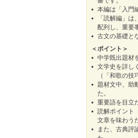
書です。
本編は「入門
「読解編」は
配列し、重要
古文の基礎と
＜ポイント＞
中学既出題材
文学史を詳し
（「和歌の技
題材文中、助
た。
重要語を目立
読解ポイント
文章を味わう
また、古典評
た。