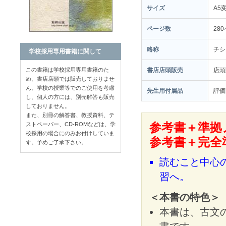
サイズ
A5
ページ数
28
略称
チシ
学校採用専用書籍に関して
この書籍は学校採用専用書籍のた
書店店頭販売
店
め、書店店頭では販売しておりませ
ん。学校の授業等でのご使用を考慮
先生用付属品
評価
し、個人の方には、別売解答も販売
しておりません。
また、別冊の解答書、教授資料、テ
ストペーパー、CD-ROMなどは、学
参考書＋準拠
校採用の場合にのみお付けしていま
参考書＋完全
す。予めご了承下さい。
読むこと中心
習へ。
＜本書の特色＞
本書は、古文