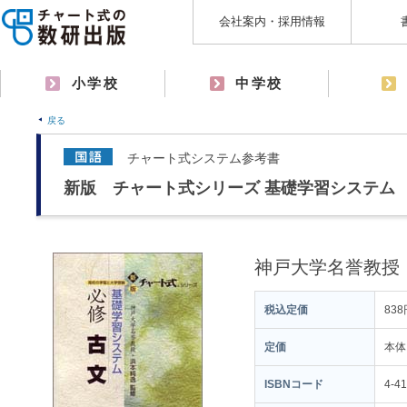
会社案内・採用情報
小学校
中学校
戻る
チャート式システム参考書
新版 チャート式シリーズ 基礎学習システム
神戸大学名誉教授
税込定価
838
定価
本体
ISBNコード
4-4