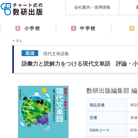
会社案内・採用情報
小学校
中学校
戻る
現代文単語集
語彙力と読解力をつける現代文単語 評論・小
数研出版編集部 編
税込定価
902
定価
本体
ISBNコード
978