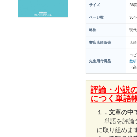
サイズ
B6
ページ数
30
略称
現代
書店店頭販売
店頭
コピ
先生用付属品
数研
（高
評論・小説
につく単語
１．文章の中
単語を評論
に取り組めま