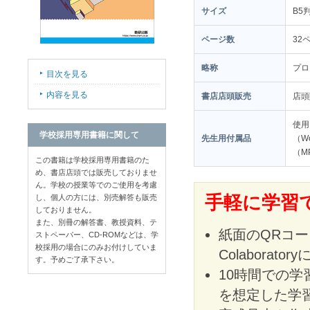
サイズ
B5
ページ数
32
略称
プロ
目次を見る
内容を見る
書店店頭販売
店
使用
学校採用専用書籍に関して
先生用付属品
（W
（MP
この書籍は学校採用専用書籍のた
め、書店店頭では販売しておりませ
ん。学校の授業等でのご使用を考慮
手軽に学習
し、個人の方には、別売解答も販売
しておりません。
また、別冊の解答書、教授資料、テ
紙面のQRコー
ストペーパー、CD-ROMなどは、学
校採用の場合にのみお付けしていま
Colabora
す。予めご了承下さい。
10時間での
を想定した学