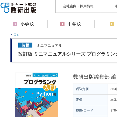
会社案内・採用情報
小学校
中学校
戻る
ミニマニュアル
改訂版 ミニマニュアルシリーズ プログラミング入
数研出版編集部 編
税込定価
363
定価
本体
ISBNコード
978