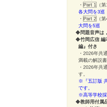
・
Part 1
（第
各大問を3巡
・
Part 2
（第
大問を5巡
◆
問題音声は
◆
竹岡広信 編
編
』付き
・2026年
満載の解説書
・2026年
す。
※『五訂版 
です。
※高等学校採
◆
教師用付属