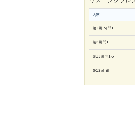
リスニングプレ
内容
第1回 [A] 問1
第3回 問1
第11回 問1-5
第12回 [B]