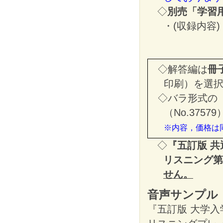
◇
別売「学習用C
・(収録内容
◇解答編は
冊
印刷）を選
◇バラ形式の
（No.375
※内容，価格は
◇
『五訂版 
リスニング第
せん。
音声サンプル
『五訂版 大学入