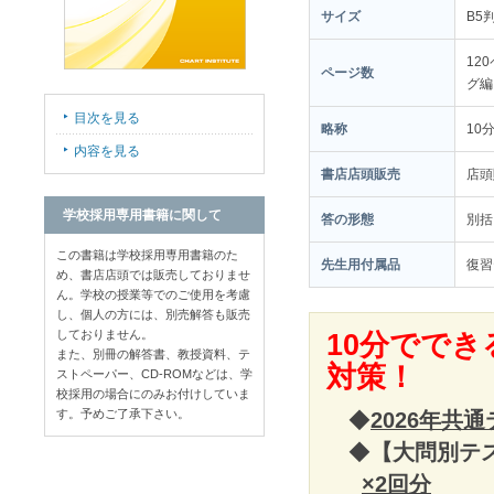
サイズ
B5
12
ページ数
グ編
目次を見る
略称
10
内容を見る
書店店頭販売
店
学校採用専用書籍に関して
答の形態
別括
この書籍は学校採用専用書籍のた
先生用付属品
復習
め、書店店頭では販売しておりませ
ん。学校の授業等でのご使用を考慮
し、個人の方には、別売解答も販売
しておりません。
10分でで
また、別冊の解答書、教授資料、テ
対策！
ストペーパー、CD-ROMなどは、学
校採用の場合にのみお付けしていま
す。予めご了承下さい。
◆
2026年共
◆
【大問別テ
×2回分