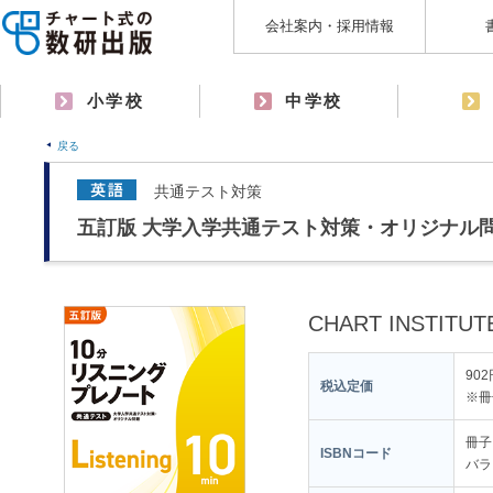
会社案内・採用情報
小学校
中学校
戻る
共通テスト対策
五訂版 大学入学共通テスト対策・オリジナル問
CHART INSTITUT
90
税込定価
※冊
冊子タ
ISBNコード
バラタ