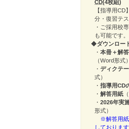
CD
(4枚組)
【指導用CD
分・復習テス
・ご採用校専
も可能です。
◆
ダウンロー
・
本冊＋解答
（Word形式
・
ディクテー
式）
・
指導用CD
・
解答用紙
（
・
2026年
形式）
※解答用紙（
しております