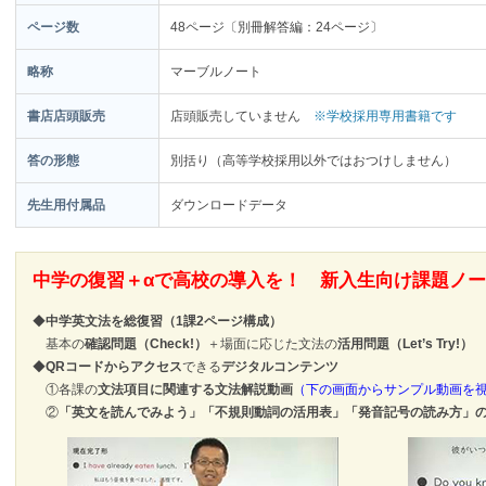
ページ数
48ページ〔別冊解答編：24ページ〕
略称
マーブルノート
書店店頭販売
店頭販売していません
※学校採用専用書籍です
答の形態
別括り（高等学校採用以外ではおつけしません）
先生用付属品
ダウンロードデータ
中学の復習＋αで高校の導入を！ 新入生向け課題ノ
◆
中学英文法を総復習（1課2ページ構成）
基本の
確認問題（Check!）
＋場面に応じた文法の
活用問題（Let’s Try!）
◆
QRコードからアクセス
できる
デジタルコンテンツ
①各課の
文法項目に関連する文法解説動画
（下の画面からサンプル動画を
②
「英文を読んでみよう」「不規則動詞の活用表」「発音記号の読み方」