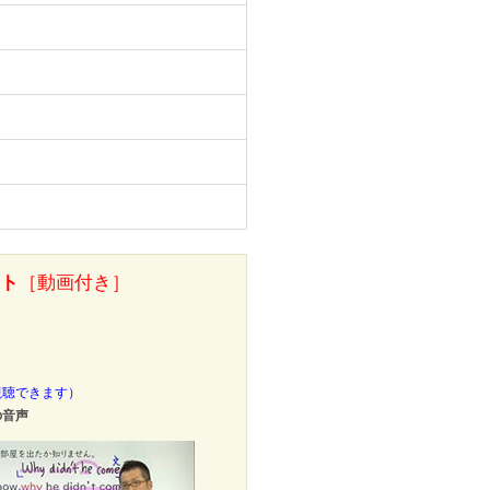
ート
［動画付き］
視聴できます）
の音声