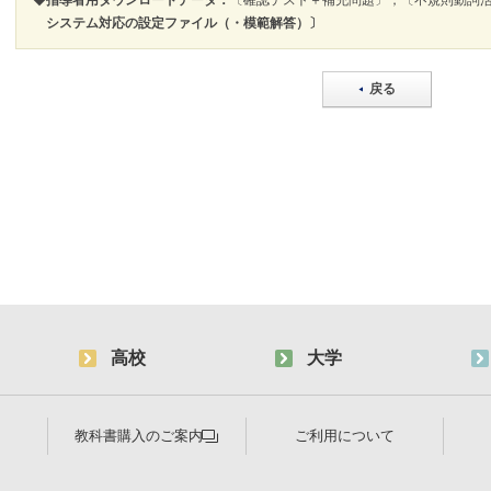
◆
指導者用ダウンロードデータ：
〔確認テスト＋補充問題〕，〔不規則動詞
システム対応の設定ファイル（・模範解答）〕
戻る
高校
大学
教科書購入のご案内
ご利用について