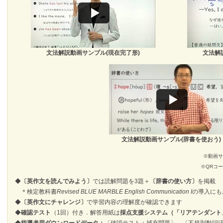
文法解説動画サンプル(現在完了形)
文法解
文法解説動画サンプル(辞書を使おう)
※動画サ
※QRコ
◆
〔英作文を読んでみよう〕
では読解問題を3題＋
〔辞書の使い方〕
を掲載
＊検定教科書
Revised BLUE MARBLE English Communication I
の導入にも
◆
〔英作文にチャレンジ〕
で学習内容の理解度が確認できます
◆
確認テスト
（1回）付き．解答用紙は
採点支援システム（「リアテンダント