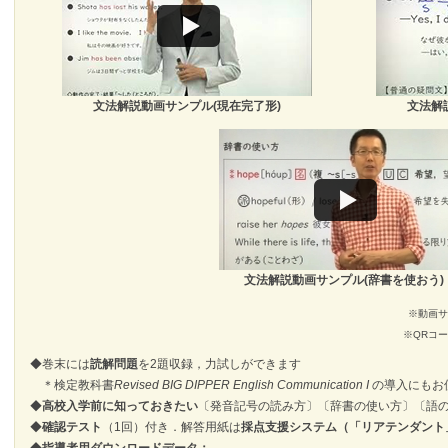
文法解説動画サンプル(現在完了形)
文法解
文法解説動画サンプル(辞書を使おう)
※動画サ
※QRコ
◆巻末には
読解問題
を2題収録，力試しができます
＊検定教科書
Revised BIG DIPPER English Communication I
の導入にもお
◆
高校入学前に知っておきたい
〔発音記号の読み方〕〔辞書の使い方〕〔語
◆
確認テスト
（1回）付き．解答用紙は
採点支援システム（「リアテンダント