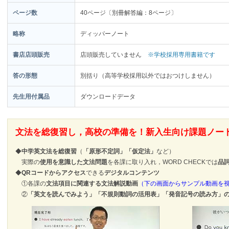
ページ数
40ページ〔別冊解答編：8ページ〕
略称
ディッパーノート
書店店頭販売
店頭販売していません
※学校採用専用書籍です
答の形態
別括り（高等学校採用以外ではおつけしません）
先生用付属品
ダウンロードデータ
文法を総復習し，高校の準備を！新入生向け課題ノー
◆
中学英文法を総復習
（
「原形不定詞」「仮定法」
など）
実際の
使用を意識した文法問題
を各課に取り入れ，WORD CHECKでは
品
◆
QRコードからアクセス
できる
デジタルコンテンツ
①各課の
文法項目に関連する文法解説動画
（下の画面からサンプル動画を視
②
「英文を読んでみよう」「不規則動詞の活用表」「発音記号の読み方」