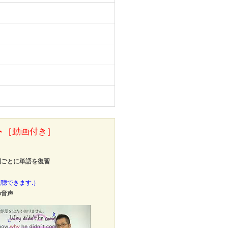
ト
［動画付き］
詞ごとに単語を復習
聴できます.）
の音声