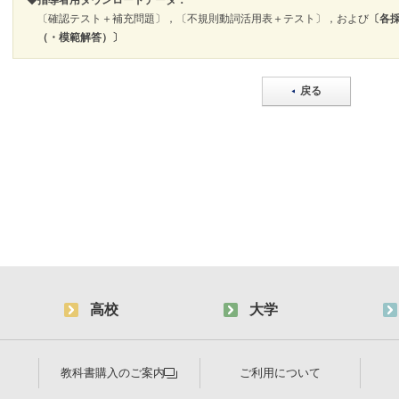
◆
指導者用ダウンロードデータ：
〔確認テスト＋補充問題〕，〔不規則動詞活用表＋テスト〕，および
〔各
（・模範解答）〕
戻る
高校
大学
教科書購入のご案内
ご利用について