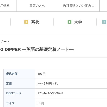
採用情報
書店の方へ
教科書購入のご案内
高校
大学
ノート
he BIG DIPPER ―英語の基礎定着ノート―
税込定価
407円
定価
本体 370円＋税
ISBNコード
978-4-410-36097-8
サイズ
B5判