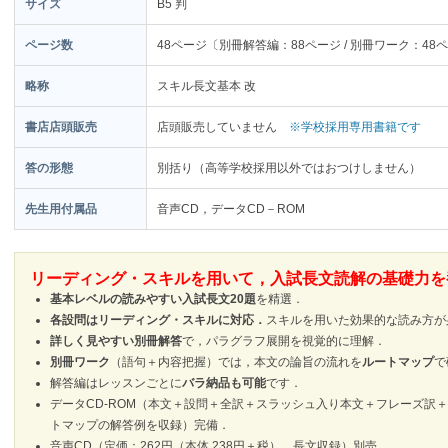
サイズ
B5 判
ページ数
48ページ〔別冊解答編：88ページ / 別冊ワーク：48
略称
スキル長文基本 改
書店店頭販売
店頭販売していません
※学校採用専用書籍です
答の形態
別括り（高等学校採用以外ではおつけしません）
先生用付属品
音声CD，データCD－ROM
リーディング・スキルを用いて，入試長文読解の基礎力を
基本レベルの読みやすい入試長文20題
を精選．
各設問はリーディング・スキルに対応．
スキルを用いた効果的な読み方が
詳しく見やすい別冊解答
で，パラグラフ展開を視覚的に理解．
別冊ワーク
（語句＋内容把握）では，本文の論旨の流れを
ルートマップ
で
解答編はレッスンごとに
バラ納品も可能
です．
データCD-ROM（本文＋設問＋全訳＋スラッシュ入り本文＋フレーズ訳
トマップの解答例を収録）完備．
音声CD（定価：262円（本体 238円＋税），長文収録）別売．