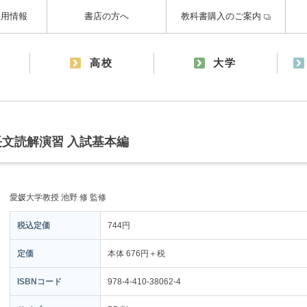
採用情報
書店の方へ
教科書購入のご案内
高校
大学
er 長文読解演習 入試基本編
愛媛大学教授 池野 修 監修
税込定価
744円
定価
本体 676円＋税
ISBNコード
978-4-410-38062-4