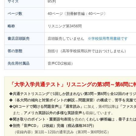
サイズ
B5判
ページ数
40ページ〔別冊解答編：40ページ〕
略称
リスニング第3456問
書店店頭販売
店頭販売していません
※学校採用専用書籍です
答の形態
別括り（高等学校採用以外ではおつけしません）
先生用付属品
音声CD(2枚組）
「大学入学共通テスト」リスニングの第3問～第6問に
◆
共通テストリスニング
で
1回しか読まれない第3問～第6問
を
全12回のオリ
◆
〈各大問の傾向と対策ポイントの解説→問題演習〉の構成
で，
苦手を克服
◆
QRコードで聞ける問題音声
は
「通常読み」
に加え，第4問以降は
「ファス
また，
アメリカ英語以外の多様な英語音声
も収録しています。
◆
聞き取りのポイント・重要語句表現
を含めた
くわしい解答編
は，
冊子また
◆
別売「音声CD」（2枚組）完備（税込価格363円）
（収録内容）第1回～12回の通常読み（第3問～第6問対応）