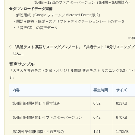
第4回～12回のファスターバージョン（第4問～第6問対応）
◆
ダウンロードデータ完備
・解答用紙（Google フォーム／Microsoft Forms形式）
・問題＋解答・解説＋スクリプト＋ディクテーションシートのデータ
・「音声CD」の音声データ
※Q
◇
『共通テスト 英語リスニングプレノート』『共通テスト 10分リスニング
せん。
音声サンプル
『大学入学共通テスト対策・オリジナル問題 共通テスト リスニング第3・4・
す。
内容
再生時間
サイズ
第4回 第4問A 問1~4 通常読み
0:52
823KB
第4回 第4問A 問1~4 ファスターバージョン
0:42
670KB
第12回 第6問B 問3・4 通常読み
1:51
1.70MB