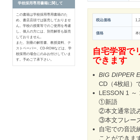
学校採用専用書籍に関して
この書籍は学校採用専用書籍のた
税込価格
1,
め、書店店頭では販売しておりませ
ん。学校の授業等でのご使用を考慮
し、個人の方には、別売解答も販売
価格
本
しておりません。
また、別冊の解答書、教授資料、テ
ストペーパー、CD-ROMなどは、学
自宅学習で
校採用の場合にのみお付けしていま
できます
す。予めご了承下さい。
BIG DIPPER En
CD（4枚組）
LESSON 1 ～ 
①新語
②本文通常読
③本文フレー
自宅での音読
ことができま