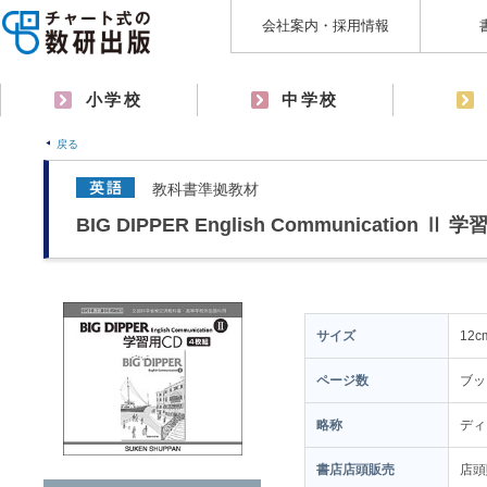
会社案内・採用情報
小学校
中学校
戻る
教科書準拠教材
BIG DIPPER English Communication Ⅱ 
サイズ
12c
ページ数
ブッ
略称
ディ
書店店頭販売
店