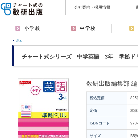
会社案内・採用情報
小学校
中学校
戻る
チャート式シリーズ 中学英語 3年 準拠ド
数研出版編集部 編
税込定価
825
定価
本体
ISBNコード
978
サイズ
B5