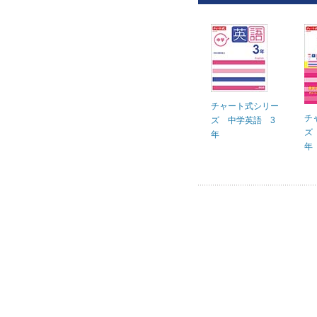
チャート式シリー
チ
ズ 中学英語 3
ズ
年
年